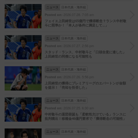
ニュース
日本代表・海外組
2026.07.28. 7:05 am
Posted on:
フェイエ上田綺世は65億円で獲得断念？ランス中村敬
斗に照準か！「本人が条件に満足して…」
ニュース
日本代表・海外組
2026.07.27. 2:56 pm
Posted on:
スタッド・ランス、中村敬斗と「口頭合意に達した」
上田綺世の同僚になる可能性も
ニュース
日本代表・海外組
2026.07.26. 5:56 pm
Posted on:
上田綺世の獲得にプレミアリーグのエバートンが金額
を提示！「売却を拒否した」
ニュース
日本代表・海外組
2026.07.25. 6:30 am
Posted on:
中村敬斗の退団容認も「柔軟性欠けている」ランスに
批判噴出！移籍金46億円要求で「獲得断念の可能性」
ニュース
日本代表・海外組