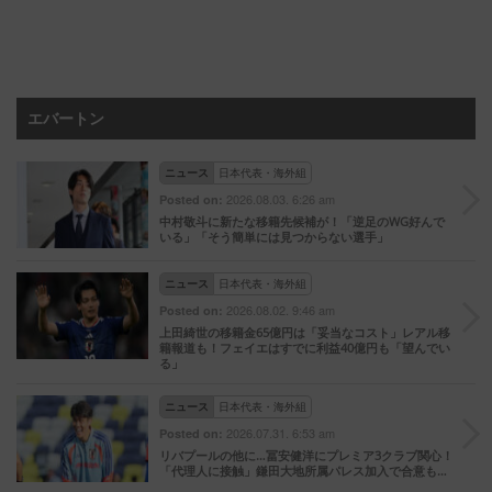
エバートン
ニュース
日本代表・海外組
2026.08.03. 6:26 am
Posted on:
中村敬斗に新たな移籍先候補が！「逆足のWG好んで
いる」「そう簡単には見つからない選手」
ニュース
日本代表・海外組
2026.08.02. 9:46 am
Posted on:
上田綺世の移籍金65億円は「妥当なコスト」レアル移
籍報道も！フェイエはすでに利益40億円も「望んでい
る」
ニュース
日本代表・海外組
2026.07.31. 6:53 am
Posted on:
リバプールの他に…冨安健洋にプレミア3クラブ関心！
「代理人に接触」鎌田大地所属パレス加入で合意も…