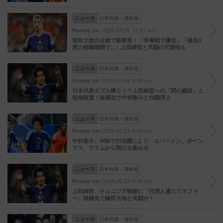
ニュース
日本代表・海外組
2026.07.05. 11:37 am
Posted on:
前田大然の去就で新事実！「争奪戦で優位」「過去3
度の移籍期間で…」上田綺世と共闘の可能性も
ニュース
日本代表・海外組
2026.07.04. 9:33 am
Posted on:
日本代表ダブル獲り！？上田綺世への「関心継続」と
現地報道！移籍先で中村敬斗と共闘浮上
ニュース
日本代表・海外組
2026.07.03. 6:42 pm
Posted on:
中村敬斗、W杯での活躍により、エバートン、ボーン
マス、フラムから関心を集める
ニュース
日本代表・海外組
2026.06.22. 9:39 am
Posted on:
上田綺世、チュニジア戦後に「代理人通じてオファ
ー」移籍先で鎌田大地と共闘か！
ニュース
日本代表・海外組