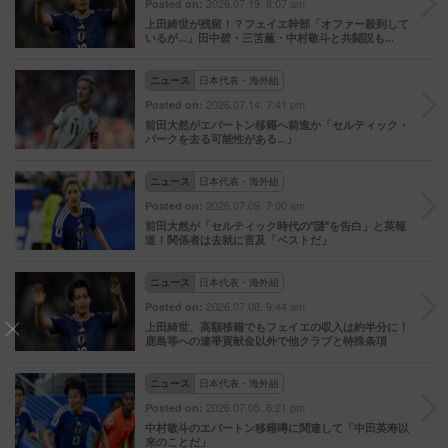
2026.07.19. 8:07 am
Posted on:
上田綺世が残留！？フェイエ幹部「オファー殺到して
いるが…」田中碧・三笘薫・中村敬斗と共闘説も…
ニュース
日本代表・海外組
2026.07.14. 7:41 pm
Posted on:
前田大然がエバートン移籍へ前進か「セルティック・
パークを去る可能性がある…」
ニュース
日本代表・海外組
2026.07.09. 7:00 am
Posted on:
前田大然が「セルティック時代の“謎”を告白」と英報
道！関係者は去就に言及「ベストだ」
ニュース
日本代表・海外組
2026.07.08. 9:44 am
Posted on:
上田綺世、高額移籍でもフェイエの収入は約半分に！
鹿島等への連帯貢献金以外で他クラブと特殊条項
ニュース
日本代表・海外組
2026.07.05. 6:21 pm
Posted on:
中村敬斗のエバートン移籍噂に関連して「中田英寿以
来のことだ」