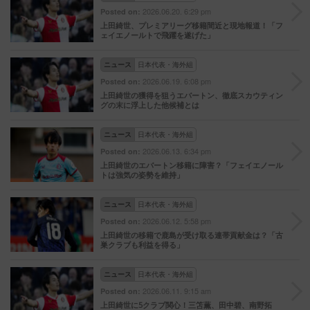
2026.06.20. 6:29 pm
Posted on:
上田綺世、プレミアリーグ移籍間近と現地報道！「フ
ェイエノールトで飛躍を遂げた」
ニュース
日本代表・海外組
2026.06.19. 6:08 pm
Posted on:
上田綺世の獲得を狙うエバートン、徹底スカウティン
グの末に浮上した他候補とは
ニュース
日本代表・海外組
2026.06.13. 6:34 pm
Posted on:
上田綺世のエバートン移籍に障害？「フェイエノール
トは強気の姿勢を維持」
ニュース
日本代表・海外組
2026.06.12. 5:58 pm
Posted on:
上田綺世の移籍で鹿島が受け取る連帯貢献金は？「古
巣クラブも利益を得る」
ニュース
日本代表・海外組
2026.06.11. 9:15 am
Posted on:
上田綺世に5クラブ関心！三笘薫、田中碧、南野拓