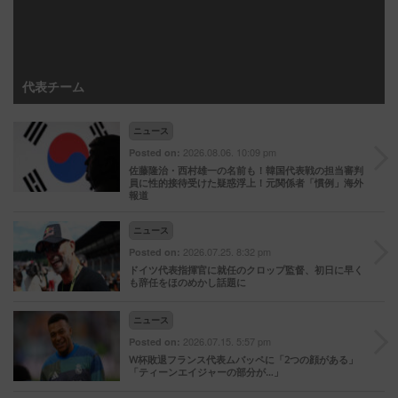
代表チーム
ニュース
2026.08.06. 10:09 pm
Posted on:
佐藤隆治・西村雄一の名前も！韓国代表戦の担当審判
員に性的接待受けた疑惑浮上！元関係者「慣例」海外
報道
ニュース
2026.07.25. 8:32 pm
Posted on:
ドイツ代表指揮官に就任のクロップ監督、初日に早く
も辞任をほのめかし話題に
ニュース
2026.07.15. 5:57 pm
Posted on:
W杯敗退フランス代表ムバッペに「2つの顔がある」
「ティーンエイジャーの部分が…」