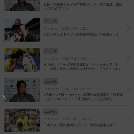
監督への殺害予告が示す韓国サッカー界の混迷、復活
への3つのプラン
ニュース
2026.07.04. 5:22 pm
Posted on:
クロップ氏のドイツ代表監督就任にかかる費用は？
ニュース
2026.07.04. 9:08 am
Posted on:
田中碧に「リーズ関係者連絡」「メンタルケアに注
力」背景に昨年の“涙流した試合”が！「心が空っぽ」
ニュース
2026.07.02. 4:51 pm
Posted on:
G大阪？C大阪？それとも…韓国代表監督辞任・洪明甫
にJクラブオファー！「韓国離れることを検討」
ニュース
2026.07.01. 8:00 pm
Posted on:
日本代表に逆転勝利のブラジル代表の課題とは？