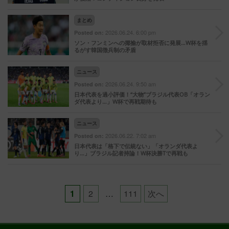
まとめ
2026.06.24. 6:00 pm
Posted on:
ソン・フンミンへの揶揄が取材拒否に発展…W杯を揺
るがす韓国徴兵制の矛盾
ニュース
2026.06.24. 9:50 am
Posted on:
日本代表を過小評価！“大物”ブラジル代表OB「オラン
ダ代表より…」W杯で再戦期待も
ニュース
2026.06.22. 7:02 am
Posted on:
日本代表は「格下で伝統ない」「オランダ代表よ
り…」ブラジル記者持論！W杯決勝Tで再戦も
Posts
1
2
…
111
次へ
pagination