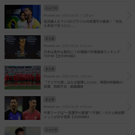
ニュース
2026.06.30. 11:28 pm
Posted on:
塩貝健人をマンUのブラジル代表選手が挑発！「失礼
を承知で言うけど…」
まとめ
2026.06.30. 6:00 pm
Posted on:
日本は意外な順位に？出場国の市場価値ランキング
TOP48【北中米W杯】
まとめ
2026.06.30. 2:00 pm
Posted on:
「アジアの虎」はなぜ崩壊したのか。韓国W杯惨敗の
深層、戦術不在・組織腐敗
まとめ
2026.06.29. 6:00 pm
Posted on:
中東リーグは“一流選手の墓場”？不振C・ロナと絶好調
メッシが示す現実【2026W杯】
ニュース