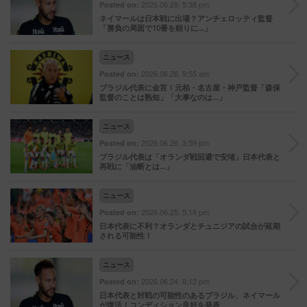
2026.06.29. 5:38 pm
Posted on:
ネイマールは日本戦に出場？アンチェロッティ監督
「勝負の局面で10番を頼りに…」
ニュース
2026.06.28. 9:55 am
Posted on:
ブラジル代表に金言！元柏・名古屋・神戸監督「森保
監督のことは熟知」「大事なのは…」
ニュース
2026.06.26. 3:59 pm
Posted on:
ブラジル代表は「オランダ戦回避で安堵」日本代表と
再戦に「油断とは…」
ニュース
2026.06.25. 5:18 pm
Posted on:
日本代表に不利？オランダとチュニジアの試合が延期
される可能性！
ニュース
2026.06.24. 6:12 pm
Posted on:
日本代表と対戦の可能性のあるブラジル、ネイマール
が復活！コンディション良好を発表