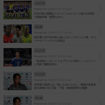
ニュース
2026.07.15. 4:16 pm
Posted on:
日本代表の課題は？スペインvsフランス後のOB発言
で議論再燃「無理なのか」
まとめ
2026.07.11. 7:00 pm
Posted on:
無所属で北中米W杯に挑んだビッグネーム11傑。サラ
ーやモドリッチらの去就は
ニュース
2026.07.06. 9:21 am
Posted on:
「塩貝健人へのヘイトはブラジル代表に」ノルウェー
に完敗で騒動収束か
ニュース
2026.07.06. 8:25 am
Posted on:
洪明甫の気持ちは「誰にも分からない」韓国代表監督
後任候補の元C大阪・千葉・鳥栖指揮官が擁護
まとめ
2026.07.05. 6:00 pm
Posted on: