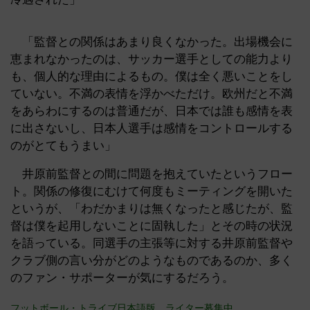
「監督との関係はあまり良くなかった。出場機会に
恵まれなかったのは、サッカー選手としての能力より
も、個人的な理由によるもの。僕は全く悪いことをし
ていない。不満の表情を浮かべただけ。欧州だと不満
をあらわにするのは普通だが、日本では誰も感情を表
に出さないし、日本人選手は感情をコントロールする
のがとてもうまい」
井原前監督との間に問題を抱えていたというフロー
ト。関係の修復にむけて何度もミーティングを開いた
というが、「わだかまりは無くなったと感じたが、監
督は僕を起用しないことに固執した」とその時の状況
を語っている。同選手の主張等に対する井原前監督や
クラブ側の言い分がどのようなものであるのか、多く
のファン・サポーターが気にするだろう。
フットボール・トライブ日本語版、ライター募集中