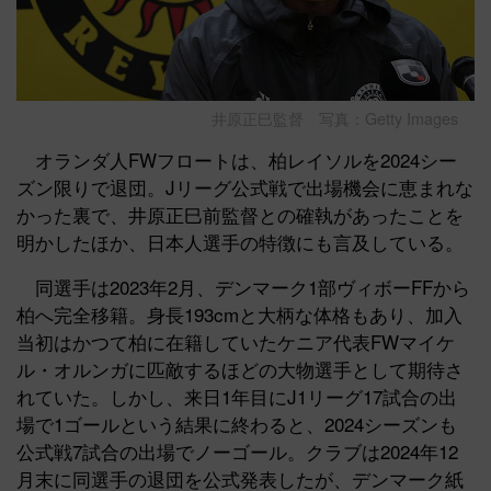
井原正巳監督 写真：Getty Images
オランダ人FWフロートは、柏レイソルを2024シー
ズン限りで退団。Jリーグ公式戦で出場機会に恵まれな
かった裏で、井原正巳前監督との確執があったことを
明かしたほか、日本人選手の特徴にも言及している。
同選手は2023年2月、デンマーク1部ヴィボーFFから
柏へ完全移籍。身長193cmと大柄な体格もあり、加入
当初はかつて柏に在籍していたケニア代表FWマイケ
ル・オルンガに匹敵するほどの大物選手として期待さ
れていた。しかし、来日1年目にJ1リーグ17試合の出
場で1ゴールという結果に終わると、2024シーズンも
公式戦7試合の出場でノーゴール。クラブは2024年12
月末に同選手の退団を公式発表したが、デンマーク紙