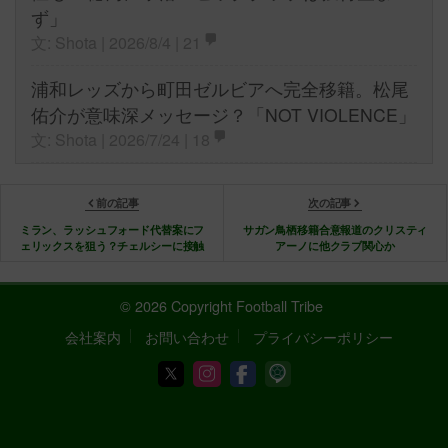
ず」
文: Shota | 2026/8/4 |
21
浦和レッズから町田ゼルビアへ完全移籍。松尾
佑介が意味深メッセージ？「NOT VIOLENCE」
文: Shota | 2026/7/24 |
18
前の記事
次の記事
ミラン、ラッシュフォード代替案にフ
サガン鳥栖移籍合意報道のクリスティ
ェリックスを狙う？チェルシーに接触
アーノに他クラブ関心か
© 2026 Copyright Football Tribe
会社案内
お問い合わせ
プライバシーポリシー