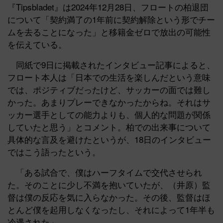
『Tipsbladet』は2024年12月28日、フロートの柏退団
について「契約満了の1年前に契約解除という形でチー
ムを去ることになった」と移籍金ゼロで放出の可能性
を伝えている。
同紙で9日に掲載されたインタビュー記事によると、
フロート本人は「日本での生活を楽しんだという意味
では、ポジティブだったけど、サッカーの面では難し
かった。あまりプレーできなかったからね。それはサ
ッカー選手としての能力よりも、個人的な問題が関係
していたと思う」とコメント。柏での出来事について
具体的な言及を避けたというが、18日のインタビュー
ではこう語ったという。
「ある試合で、僕はハーフタイムで交代させられ
た。そのことに少し不満を抱いていたが、（井原）監
督は僕の反応を気に入らなかった。その後、監督はほ
とんど僕を起用しなくなったし、それによって1年半も
冷遇された」