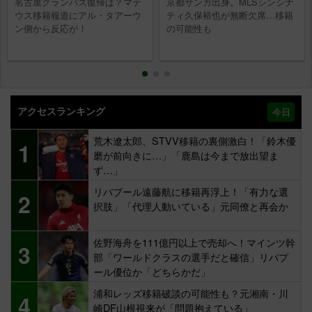
名古屋グランパス復帰は？マテ
京都サンガ出身。MLSシンシナ
ウス移籍報道にアル・タアーウ
ティ久保裕也が無断欠席…移籍
ン側から反応が！
の可能性も
アクセスランキング
今日
荒木遼太郎、STVV移籍の裏側激白！「鈴木優
1
磨が前向きに…」「鹿島は今まで放出望ま
ず…」
リバプール遠藤航に移籍再浮上！「有力な選
2
択肢」「代理人動いている」元同僚と再会か
佐野海舟を111億円以上で売却へ！マインツ幹
3
部「ワールドクラスの選手だと確信」リバプ
ール優位か「どちらかだ」
浦和レッズ移籍破談の可能性も？元湘南・川
4
崎DF山根視来が「問題抱えている」