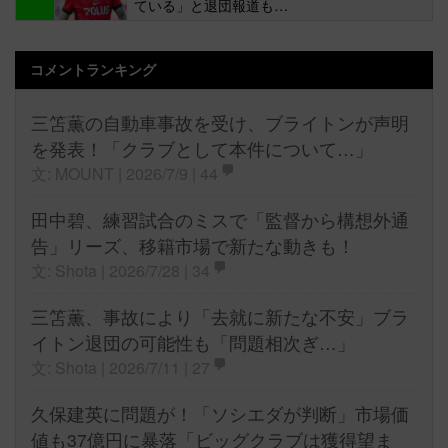
ている」と退団報道も…
コメントランキング
三笘薫の自動車事故を受け、ブライトンが声明
を発表！「クラブとして本件について…」
文: MOUNT | 2026/7/9 |
44
田中碧、練習試合のミスで「監督から構想外通
告」リーズ、移籍市場で新たな動きも！
文: Shota | 2026/7/28 |
34
三笘薫、事故により「去就に新たな不安」ブラ
イトン退団の可能性も「問題相次ぎ…」
文: Shota | 2026/7/11 |
27
久保建英に問題が！「ソシエダが判断」市場価
値も37億円に暴落「ビッグクラブは獲得望ま