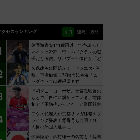
アクセスランキング
今日
週間
月間
佐野海舟を111億円以上で売却へ！
1
マインツ幹部「ワールドクラスの選
手だと確信」リバプール優位か「ど
ちらかだ」
久保建英に問題が！「ソシエダが判
2
断」市場価値も37億円に暴落「ビ
ッグクラブは獲得望まず」
浦和ダニーロ・ボザ、曺貴裁監督の
3
もとで「自信に繋がっている」前体
制で「不満抱いている」と退団報道
も…
アウス代理人が京都サンガ移籍をフ
4
ライング発表！背番号も判明！10
人目の外国人選手に
佐藤隆治・西村雄一の名前も！韓国