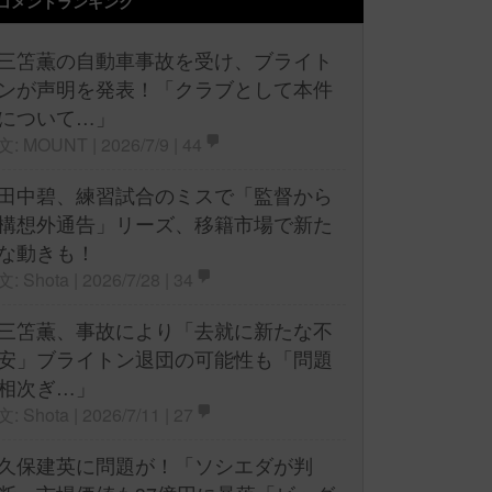
コメントランキング
三笘薫の自動車事故を受け、ブライト
ンが声明を発表！「クラブとして本件
について…」
文: MOUNT | 2026/7/9 |
44
田中碧、練習試合のミスで「監督から
構想外通告」リーズ、移籍市場で新た
な動きも！
文: Shota | 2026/7/28 |
34
三笘薫、事故により「去就に新たな不
安」ブライトン退団の可能性も「問題
相次ぎ…」
文: Shota | 2026/7/11 |
27
久保建英に問題が！「ソシエダが判