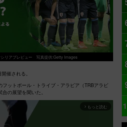
対シリアプレビュー
写真提供:Getty Images
日開催される。
フットボール・トライブ・アラビア（TRBアラビ
試合の展望を聞いた。
1
もっと読む
arrow_forward_ios