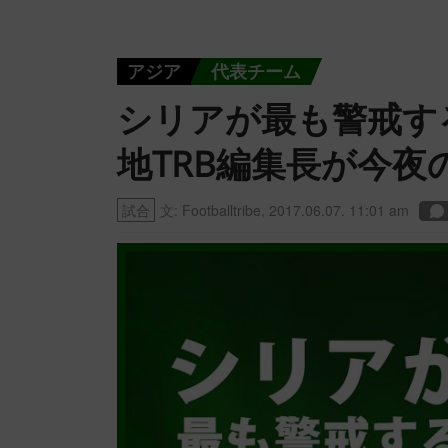
アジア
代表チーム
シリアが最も警戒す
地TRB編集長が今
試合
文:
Footballtribe
,
2017.06.07. 11:01 am