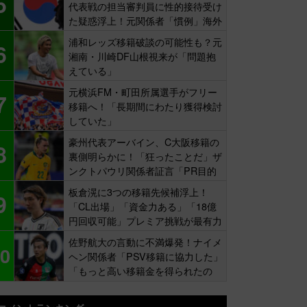
5
代表戦の担当審判員に性的接待受け
た疑惑浮上！元関係者「慣例」海外
報道
浦和レッズ移籍破談の可能性も？元
6
湘南・川崎DF山根視来が「問題抱
えている」
元横浜FM・町田所属選手がフリー
7
移籍へ！「長期間にわたり獲得検討
していた」
豪州代表アーバイン、C大阪移籍の
8
裏側明らかに！「狂ったことだ」ザ
ンクトパウリ関係者証言「PR目的
の補強」
板倉滉に3つの移籍先候補浮上！
9
「CL出場」「資金力ある」「18億
円回収可能」プレミア挑戦が最有力
佐野航大の言動に不満爆発！ナイメ
0
ヘン関係者「PSV移籍に協力した」
「もっと高い移籍金を得られたの
に…」