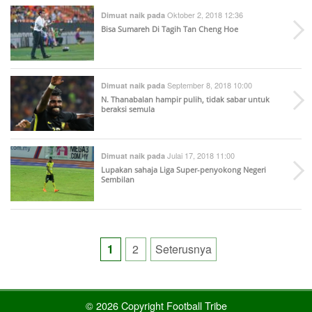
Oktober 2, 2018 12:36
Dimuat naik pada
Bisa Sumareh Di Tagih Tan Cheng Hoe
September 8, 2018 10:00
Dimuat naik pada
N. Thanabalan hampir pulih, tidak sabar untuk
beraksi semula
Julai 17, 2018 11:00
Dimuat naik pada
Lupakan sahaja Liga Super-penyokong Negeri
Sembilan
Posts
1
2
Seterusnya
pagination
© 2026 Copyright Football Tribe