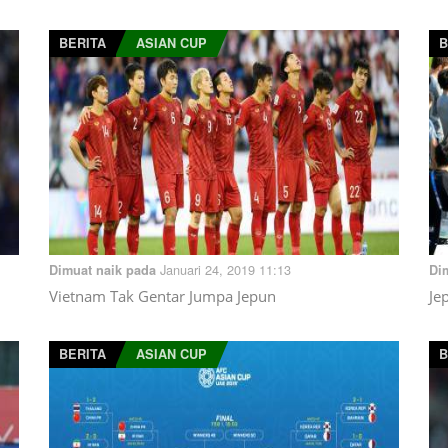
BERITA
ASIAN CUP
B
Januari 24, 2019 11:13
Dimuat naik pada
Di
Vietnam Tak Gentar Jumpa Jepun
Je
BERITA
ASIAN CUP
B