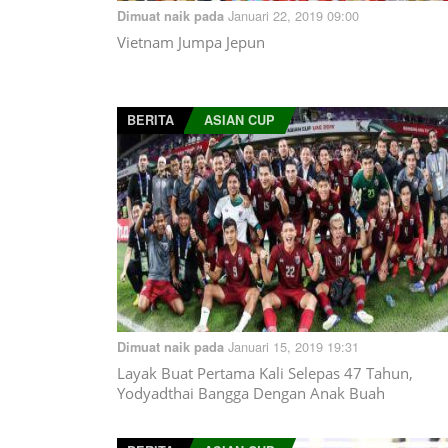
Januari 22, 2019 09:00
Dimuat naik pada
Vietnam Jumpa Jepun
BERITA
ASIAN CUP
Januari 15, 2019 19:31
Dimuat naik pada
Layak Buat Pertama Kali Selepas 47 Tahun,
Yodyadthai Bangga Dengan Anak Buah