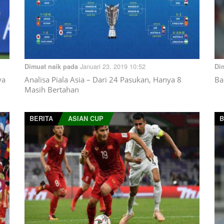
Januari 23, 2019 10:52
Dimuat naik pada
Di
ya
Analisa Piala Asia – Dari 24 Pasukan, Hanya 8
Ba
Masih Bertahan
BERITA
ASIAN CUP
B