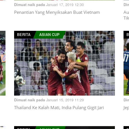
Januari 17, 2019 12:30
Dimuat naik pada
Di
Penantian Yang Menyiksakan Buat Vietnam
Au
Ti
BERITA
ASIAN CUP
B
Januari 15, 2019 11:29
Dimuat naik pada
Di
Thailand Ke Kalah Mati, India Pulang Gigit Jari
Je