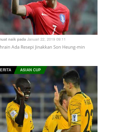
Januari 22, 2019 09:11
muat naik pada
hrain Ada Resepi Jinakkan Son Heung-min
ERITA
ASIAN CUP