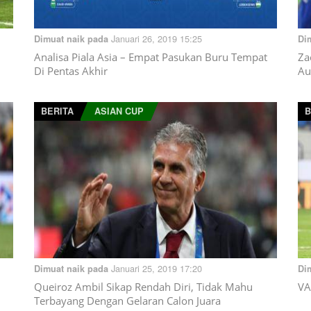
Januari 26, 2019 15:25
Dimuat naik pada
Di
Analisa Piala Asia – Empat Pasukan Buru Tempat
Za
Di Pentas Akhir
Au
BERITA
ASIAN CUP
B
Januari 25, 2019 17:20
Dimuat naik pada
Di
Queiroz Ambil Sikap Rendah Diri, Tidak Mahu
VA
Terbayang Dengan Gelaran Calon Juara