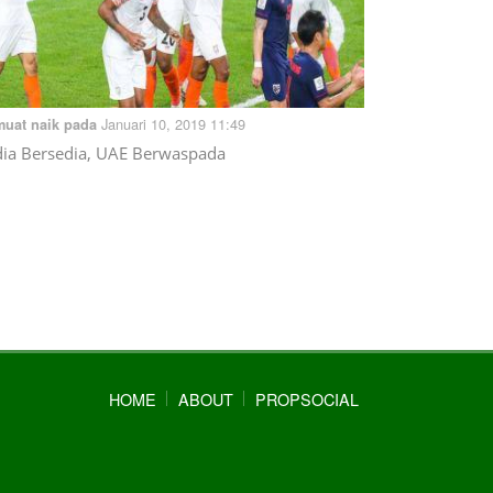
Januari 10, 2019 11:49
muat naik pada
dia Bersedia, UAE Berwaspada
HOME
ABOUT
PROPSOCIAL