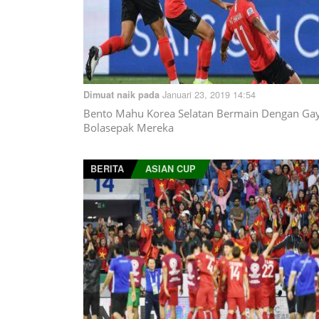
Januari 23, 2019 14:54
Dimuat naik pada
Bento Mahu Korea Selatan Bermain Dengan Ga
Bolasepak Mereka
BERITA
ASIAN CUP