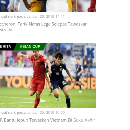
Januari 26, 2019 14:41
muat naik pada
ccheroni Tarik Nafas Lega Selepas Tewaskan
stralia
ERITA
ASIAN CUP
Januari 25, 2019 10:00
muat naik pada
R Bantu Jepun Tewaskan Vietnam Di Suku Akhir