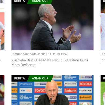
BERITA
ASIAN CUP
B
Januari 11, 2019 10:48
Dimuat naik pada
Di
r
Australia Buru Tiga Mata Penuh, Palestine Buru
Jo
Mata Berharga
BERITA
ASIAN CUP
B