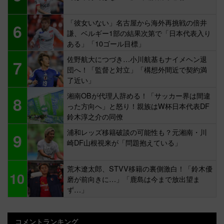
「彼女いない」名古屋から海外再挑戦の倍井
6
謙、ベルギー1部の結果次第で「日本代表入り
ある」「10ゴール目標」
佐野航大につづき…小川航基もナイメヘン退
7
団へ！「監督と対立」「構想外間近で契約満
了近い」
湘南OBが代理人辞める！「サッカー界は間違
8
った方向へ」と怒り！親族はW杯日本代表DF
鈴木淳之介の同僚
浦和レッズ移籍破談の可能性も？元湘南・川
9
崎DF山根視来が「問題抱えている」
荒木遼太郎、STVV移籍の裏側激白！「鈴木優
10
磨が前向きに…」「鹿島は今まで放出望ま
ず…」
コメントランキング