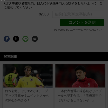
関連記事
鈴木彩艶、セリエAでステップ
日本代表引退の遠藤航がリバプ
アップ移籍か？ユベントスから
ールへ早期合流！「看板選手で
の関心が高まる！
はないかもしれないが…」