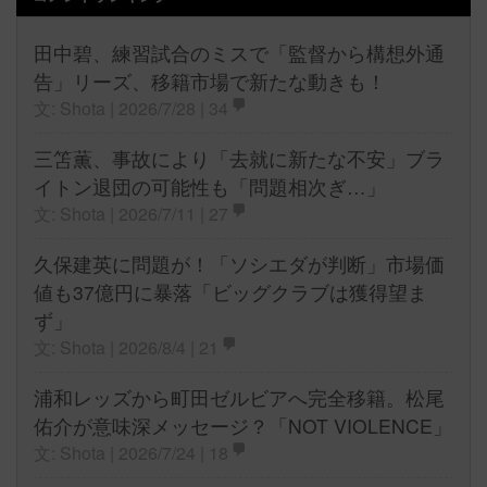
田中碧、練習試合のミスで「監督から構想外通
告」リーズ、移籍市場で新たな動きも！
文: Shota | 2026/7/28 |
34
三笘薫、事故により「去就に新たな不安」ブラ
イトン退団の可能性も「問題相次ぎ…」
文: Shota | 2026/7/11 |
27
久保建英に問題が！「ソシエダが判断」市場価
値も37億円に暴落「ビッグクラブは獲得望ま
ず」
文: Shota | 2026/8/4 |
21
浦和レッズから町田ゼルビアへ完全移籍。松尾
佑介が意味深メッセージ？「NOT VIOLENCE」
文: Shota | 2026/7/24 |
18