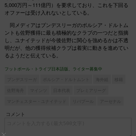
5,000万円～111億円）を要求しており、これを下回る
オファーは受け入れないとしている。
同メディアはブンデスリーガのボルシア・ドルトム
ントも佐野獲得に最も積極的なクラブの一つだと指摘
し、ユナイテッドが今後佐野に関心を強めるかは不透
明だが、他の獲得候補クラブは着実に動きを進めてい
るようだと伝えている。
フットボール・トライブ日本語版、ライター募集中
ブンデスリーガ
ボルシア・ドルトムント
海外組
移籍
佐野海舟
マインツ
日本代表
プレミアリーグ
マンチェスター・ユナイテッド
リバプール
アーセナル