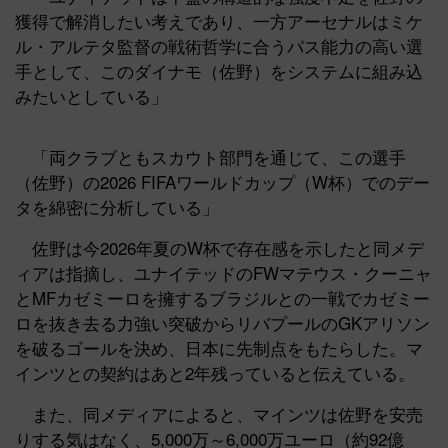
獲得で解消したい考えであり、一方アーセナルはミケ
ル・アルテタ監督の戦術哲学に合うパス能力の高い選
手として、このダイナモ（佐野）をシステムに組み込
みたいとしている」
「両クラブともスカウト部門を通じて、この選手
（佐野）の2026 FIFAワールドカップ（W杯）でのデー
タを綿密に分析している」
佐野は今2026年夏のW杯で存在感を示したと同メデ
ィアは指摘し、ユナイテッドのFWマテウス・クーニャ
とMFカゼミーロを擁するブラジルとの一戦でカゼミー
ロを抜き去る力強い突破からリバプールのGKアリソン
を破るゴールを決め、日本に先制点をもたらした。マ
インツとの契約はあと2年残っていると伝えている。
また、同メディアによると、マインツは佐野を安売
りする気はなく、5,000万～6,000万ユーロ（約92億