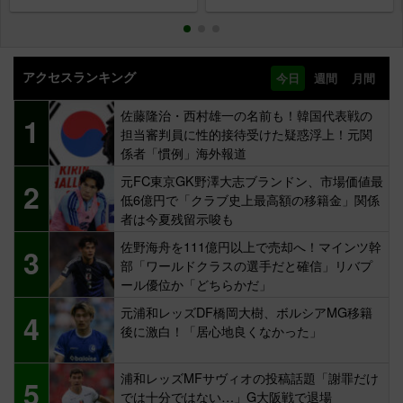
アクセスランキング
今日
週間
月間
佐藤隆治・西村雄一の名前も！韓国代表戦の
1
担当審判員に性的接待受けた疑惑浮上！元関
係者「慣例」海外報道
元FC東京GK野澤大志ブランドン、市場価値最
2
低6億円で「クラブ史上最高額の移籍金」関係
者は今夏残留示唆も
佐野海舟を111億円以上で売却へ！マインツ幹
3
部「ワールドクラスの選手だと確信」リバプ
ール優位か「どちらかだ」
元浦和レッズDF橋岡大樹、ボルシアMG移籍
4
後に激白！「居心地良くなかった」
浦和レッズMFサヴィオの投稿話題「謝罪だけ
5
では十分ではない…」G大阪戦で退場