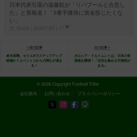
日本代表引退の遠藤航が「リバプールと合意し
た」と英報道！「5番手獲得に資金投じたくな
い」
文: Shota | 2026/7/27 |
17
前の記事
次の記事
鈴木彩艶、セリエAでステップアップ
ボルシア・ドルトムントは、日本の有
移籍か？ユベントスからの関心が高ま
望株を獲得！「注目を集める可能性が
る！
ある」
© 2026 Copyright Football Tribe
会社案内
お問い合わせ
プライバシーポリシー