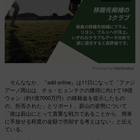
Powered by 
GliaStudios
Mute
そんななか、『add online』は11日になって「ファジ
アーノ岡山は、チョ・ヒョンテクの獲得に向けて16億
ウォン（約1億7000万円）の移籍金を提示したもの
の、拒否された」とリポート。蔚山の姿勢について
「彼は蔚山にとって貴重な戦力であることから、簡単
に手放せる程度の金額で売却する考えはない」と伝え
ている。