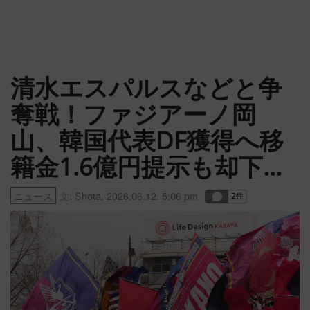
清水エスパルスなどと争
奪戦！ファジアーノ岡
山、韓国代表DF獲得へ移
籍金1.6億円提示も却下…
ニュース
文:
Shota
,
2026.06.12. 5:06 pm