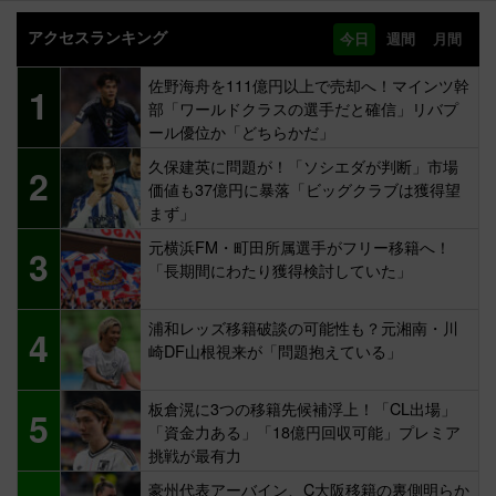
アクセスランキング
今日
週間
月間
佐野海舟を111億円以上で売却へ！マインツ幹
1
部「ワールドクラスの選手だと確信」リバプ
ール優位か「どちらかだ」
久保建英に問題が！「ソシエダが判断」市場
2
価値も37億円に暴落「ビッグクラブは獲得望
まず」
元横浜FM・町田所属選手がフリー移籍へ！
3
「長期間にわたり獲得検討していた」
浦和レッズ移籍破談の可能性も？元湘南・川
4
崎DF山根視来が「問題抱えている」
板倉滉に3つの移籍先候補浮上！「CL出場」
5
「資金力ある」「18億円回収可能」プレミア
挑戦が最有力
豪州代表アーバイン、C大阪移籍の裏側明らか