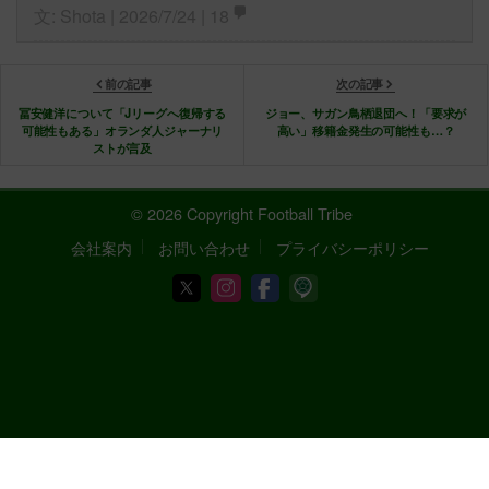
文: Shota | 2026/7/24 |
18
前の記事
次の記事
冨安健洋について「Jリーグへ復帰する
ジョー、サガン鳥栖退団へ！「要求が
可能性もある」オランダ人ジャーナリ
高い」移籍金発生の可能性も…？
ストが言及
© 2026 Copyright Football Tribe
会社案内
お問い合わせ
プライバシーポリシー