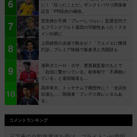
6
に！「狂ったことだ」ザンクトパウリ関係者
証言「PR目的の補強」
堂安律が不満「プレーしづらい」監督交代で
7
もフランクフルト退団の可能性あった！スタ
メン白紙に
上田綺世の去就で動きが！「フェイエに獲得
8
打診」プレミア移籍で板倉滉と共闘説も
浦和ダニーロ・ボザ、曺貴裁監督のもとで
9
「自信に繋がっている」前体制で「不満抱い
ている」と退団報道も…
高井幸大、トッテナムで構想外に！「全試合
10
出場も…」関係者「ブンデス再レンタルあ
る」
コメントランキング
三笘薫の自動車事故を受け、ブライトンが声明