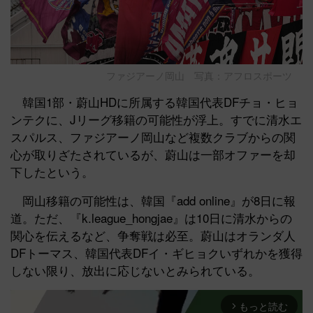
ファジアーノ岡山 写真：アフロスポーツ
韓国1部・蔚山HDに所属する韓国代表DFチョ・ヒョ
ンテクに、Jリーグ移籍の可能性が浮上。すでに清水エ
スパルス、ファジアーノ岡山など複数クラブからの関
心が取りざたされているが、蔚山は一部オファーを却
下したという。
岡山移籍の可能性は、韓国『add online』が8日に報
道。ただ、『k.league_hongjae』は10日に清水からの
関心を伝えるなど、争奪戦は必至。蔚山はオランダ人
DFトーマス、韓国代表DFイ・ギヒョクいずれかを獲得
しない限り、放出に応じないとみられている。
もっと読む
arrow_forward_ios