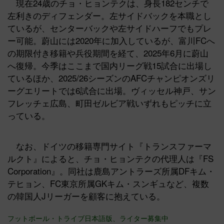
現在24歳のチョ・ヒョンテクは、身長182センチで
左利きのディフェンダー。左サイドバックを本職とし
ているが、センターバックや左サイドハーフでもプレ
ー可能。蔚山には2020年に加入しているが、富川FCへ
の期限付き移籍や兵役期間を経て、2025年6月に蔚山
へ復帰。今季はここまで国内リーグ戦15試合に出場し
ているほか、2025/26シーズンのAFCチャンピオンズリ
ーグエリートでは6試合に出場。ヴィッセル神戸、サン
フレッチェ広島、町田ゼルビア戦いずれもピッチに立
っている。
なお、ドイツの移籍専門サイト『トランスファーマ
ルクト』によると、チョ・ヒョンテクの代理人は『FS
Corporation』。同社は鹿島アントラーズ所属DFキム・
テヒョン、FC東京所属GKキム・スンギュなど、複数
の韓国人Jリーガーを顧客に抱えている。
フットボール・トライブ日本語版、ライター募集中