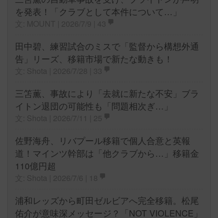
を発表！「クラブとして本件について…」
文: MOUNT | 2026/7/9 |
43
田中碧、練習試合のミスで「監督から構想外通
告」リーズ、移籍市場で新たな動きも！
文: Shota | 2026/7/28 |
33
三笘薫、事故により「去就に新たな不安」ブラ
イトン退団の可能性も「問題相次ぎ…」
文: Shota | 2026/7/11 |
25
佐野海舟、リバプール移籍で個人合意と英報
道！マインツ幹部は「他クラブから…」移籍金
110億円超
文: Shota | 2026/7/6 |
18
浦和レッズから町田ゼルビアへ完全移籍。松尾
佑介が意味深メッセージ？「NOT VIOLENCE」