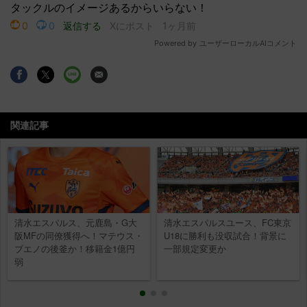
関連記事
清水エスパルス、元鹿島・G大
清水エスパルスユース、FC東京
阪MFの同僚獲得へ！マテウス・
U18に勝利も没収試合！背景に
ブエノの後釜か！移籍金1億円
一部規定変更か
弱