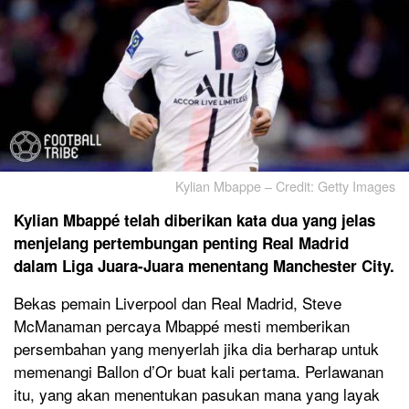
Kylian Mbappe – Credit: Getty Images
Kylian Mbappé telah diberikan kata dua yang jelas
menjelang pertembungan penting Real Madrid
dalam Liga Juara-Juara menentang Manchester City.
Bekas pemain Liverpool dan Real Madrid, Steve
McManaman percaya Mbappé mesti memberikan
persembahan yang menyerlah jika dia berharap untuk
memenangi Ballon d’Or buat kali pertama. Perlawanan
itu, yang akan menentukan pasukan mana yang layak