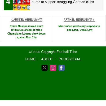
4
euros to support struggling German clubs
ARTIKEL SEBELUMNYA
ARTIKEL SETERUSNYA
Kylian Mbappe issued blunt
Man United greats pay respects to
ultimatum ahead of huge
‘The King’, Denis Law
Champions League showdown
against Man City
© 2026 Copyright Football Tribe
HOME
ABOUT
PROPSOCIAL