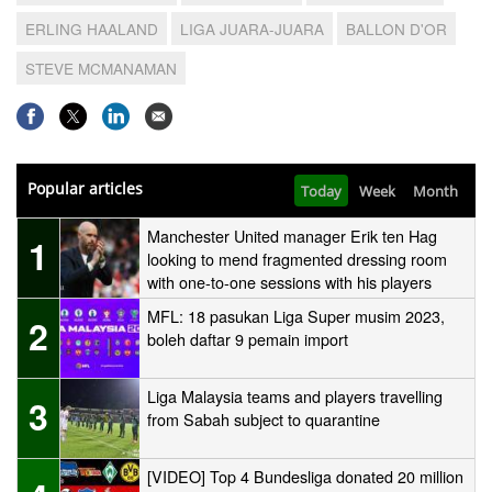
ERLING HAALAND
LIGA JUARA-JUARA
BALLON D'OR
STEVE MCMANAMAN
Popular articles
Today
Week
Month
Manchester United manager Erik ten Hag
1
looking to mend fragmented dressing room
with one-to-one sessions with his players
MFL: 18 pasukan Liga Super musim 2023,
2
boleh daftar 9 pemain import
Liga Malaysia teams and players travelling
3
from Sabah subject to quarantine
[VIDEO] Top 4 Bundesliga donated 20 million