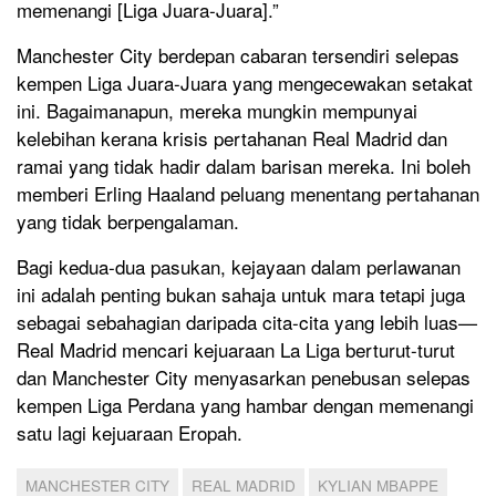
memenangi [Liga Juara-Juara].”
Manchester City berdepan cabaran tersendiri selepas
kempen Liga Juara-Juara yang mengecewakan setakat
ini. Bagaimanapun, mereka mungkin mempunyai
kelebihan kerana krisis pertahanan Real Madrid dan
ramai yang tidak hadir dalam barisan mereka. Ini boleh
memberi Erling Haaland peluang menentang pertahanan
yang tidak berpengalaman.
Bagi kedua-dua pasukan, kejayaan dalam perlawanan
ini adalah penting bukan sahaja untuk mara tetapi juga
sebagai sebahagian daripada cita-cita yang lebih luas—
Real Madrid mencari kejuaraan La Liga berturut-turut
dan Manchester City menyasarkan penebusan selepas
kempen Liga Perdana yang hambar dengan memenangi
satu lagi kejuaraan Eropah.
MANCHESTER CITY
REAL MADRID
KYLIAN MBAPPE