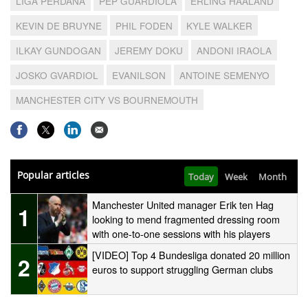
LIGA PERDANA
PEP GUARDIOLA
ERLING HAALAND
KEVIN DE BRUYNE
PHIL FODEN
KYLE WALKER
ILKAY GUNDOGAN
JEREMY DOKU
ANDONI IRAOLA
JOSKO GVARDIOL
EVANILSON
ANTOINE SEMENYO
MANCHESTER CITY VS BOURNEMOUTH
Popular articles
Today
Week
Month
Manchester United manager Erik ten Hag
1
looking to mend fragmented dressing room
with one-to-one sessions with his players
[VIDEO] Top 4 Bundesliga donated 20 million
2
euros to support struggling German clubs