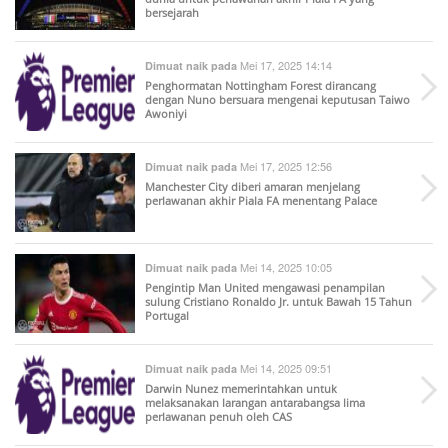
bersejarah
Mei 17, 2025 14:14
Dimuat naik pada
Penghormatan Nottingham Forest dirancang
dengan Nuno bersuara mengenai keputusan Taiwo
Awoniyi
Mei 17, 2025 12:56
Dimuat naik pada
Manchester City diberi amaran menjelang
perlawanan akhir Piala FA menentang Palace
Mei 14, 2025 10:05
Dimuat naik pada
Pengintip Man United mengawasi penampilan
sulung Cristiano Ronaldo Jr. untuk Bawah 15 Tahun
Portugal
Mei 14, 2025 09:51
Dimuat naik pada
Darwin Nunez memerintahkan untuk
melaksanakan larangan antarabangsa lima
perlawanan penuh oleh CAS