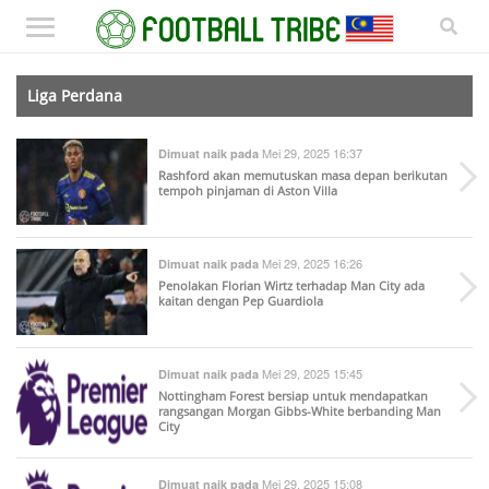
Liga Perdana
Mei 29, 2025 16:37
Dimuat naik pada
Rashford akan memutuskan masa depan berikutan
tempoh pinjaman di Aston Villa
Mei 29, 2025 16:26
Dimuat naik pada
Penolakan Florian Wirtz terhadap Man City ada
kaitan dengan Pep Guardiola
Mei 29, 2025 15:45
Dimuat naik pada
Nottingham Forest bersiap untuk mendapatkan
rangsangan Morgan Gibbs-White berbanding Man
City
Mei 29, 2025 15:08
Dimuat naik pada