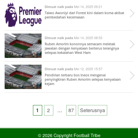
Mei 14, 2025 09:21
Dimuat naik pada
Taiwo Awoniyi dari Forest kini dalam koma akibat
pembedahan kecemasan
Mei 14, 2025 08:53
Dimuat naik pada
Ruben Amorim kononnya semacam meletak
jawatan dengan kenyataan berterus terangnya
selepas kekalahan West Ham
Mei 12, 2025 15:57
Dimuat naik pada
Pendirian terbaru bos Ineos mengenai
penyingkiran Ruben Amorim selepas kenyataan
kejam
Posts
1
2
…
87
Seterusnya
pagination
© 2026 Copyright Football Tribe