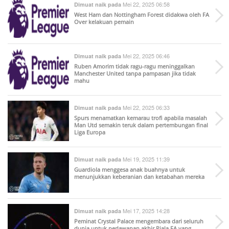
Mei 22, 2025 06:58
Dimuat naik pada
West Ham dan Nottingham Forest didakwa oleh FA
Over kelakuan pemain
Mei 22, 2025 06:46
Dimuat naik pada
Ruben Amorim tidak ragu-ragu meninggalkan
Manchester United tanpa pampasan jika tidak
mahu
Mei 22, 2025 06:33
Dimuat naik pada
Spurs menamatkan kemarau trofi apabila masalah
Man Utd semakin teruk dalam pertembungan final
Liga Europa
Mei 19, 2025 11:39
Dimuat naik pada
Guardiola menggesa anak buahnya untuk
menunjukkan keberanian dan ketabahan mereka
Mei 17, 2025 14:28
Dimuat naik pada
Peminat Crystal Palace mengembara dari seluruh
dunia untuk perlawanan akhir Piala FA yang