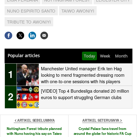
NUNO ESPIRITO SANTO
TAIWO AWONIYI
TRIBUTE TO AWONIYI
Popular articles
Today
Week
Month
Manchester United manager Erik ten Hag
1
looking to mend fragmented dressing room
with one-to-one sessions with his players
[VIDEO] Top 4 Bundesliga donated 20 million
2
euros to support struggling German clubs
ARTIKEL SEBELUMNYA
ARTIKEL SETERUSNYA
Nottingham Forest tribute planned
Crystal Palace fans travel from
with Nuno having his say on Taiwo
around the globe for historic FA Cup