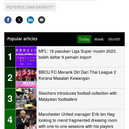
REFEREE SAM BARROTT
Popular articles
Today
Week
Month
MFL: 18 pasukan Liga Super musim 2023,
1
boleh daftar 9 pemain import
BBCU FC Menarik Diri Dari Thai League 2
2
Kerana Masalah Kewangan
Skechers introduces football collection with
3
Malaysian footballers
Manchester United manager Erik ten Hag
4
looking to mend fragmented dressing room
with one-to-one sessions with his players