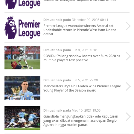
Disember 29, 2023 09:11
Dimuat naik pada
Premier League wannabe winners Arsenal set
undesirable record in historic West Ham United
defeat
Jun 9, 2021 16:01
Dimuat naik pada
COVID-19’s long shadow looms over Euro 2020 as
multiple players test positive
Jun 5, 2021 22:20
Dimuat naik pada
Manchester City’s Phil Foden wins Premier League
Young Player of the Season award
Mac 10, 2021 19:56
Dimuat naik pada
Guardiola mengungkapkan tidak ada keputusan
yang akan dibuat mengenai masa depan Sergio
Aguero hingga musim panas