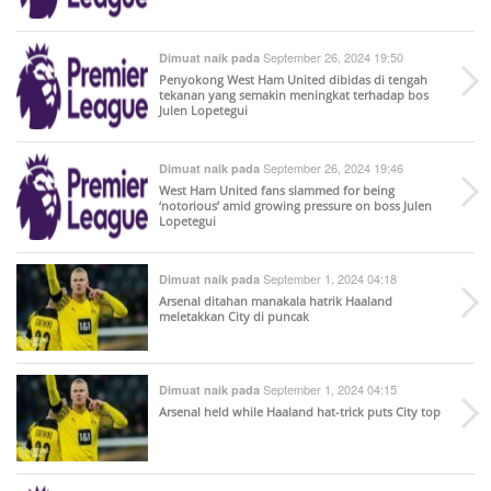
September 26, 2024 19:50
Dimuat naik pada
Penyokong West Ham United dibidas di tengah
tekanan yang semakin meningkat terhadap bos
Julen Lopetegui
September 26, 2024 19:46
Dimuat naik pada
West Ham United fans slammed for being
‘notorious’ amid growing pressure on boss Julen
Lopetegui
September 1, 2024 04:18
Dimuat naik pada
Arsenal ditahan manakala hatrik Haaland
meletakkan City di puncak
September 1, 2024 04:15
Dimuat naik pada
Arsenal held while Haaland hat-trick puts City top