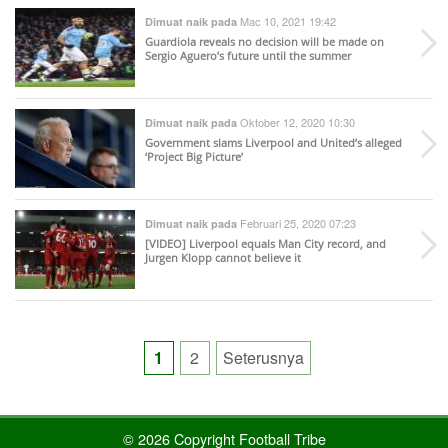
Mac 10, 2021 19:42
Dimuat naik pada
Guardiola reveals no decision will be made on
Sergio Aguero’s future until the summer
Oktober 12, 2020 10:30
Dimuat naik pada
Government slams Liverpool and United’s alleged
‘Project Big Picture’
Februari 25, 2020 07:23
Dimuat naik pada
[VIDEO] Liverpool equals Man City record, and
Jurgen Klopp cannot believe it
Posts
1
2
Seterusnya
pagination
© 2026 Copyright Football Tribe