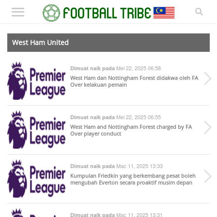
West Ham United
Mei 22, 2025 06:58
Dimuat naik pada
West Ham dan Nottingham Forest didakwa oleh FA
Over kelakuan pemain
Mei 22, 2025 06:55
Dimuat naik pada
West Ham and Nottingham Forest charged by FA
Over player conduct
Mac 11, 2025 13:33
Dimuat naik pada
Kumpulan Friedkin yang berkembang pesat boleh
mengubah Everton secara proaktif musim depan
Mac 11, 2025 13:31
Dimuat naik pada