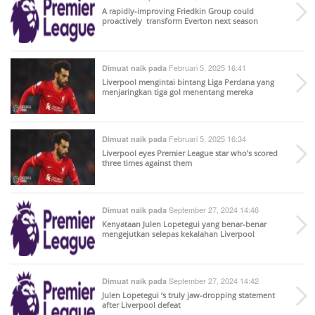
A rapidly-improving Friedkin Group could
proactively transform Everton next season
Februari 5, 2025 16:41
Dimuat naik pada
Liverpool mengintai bintang Liga Perdana yang
menjaringkan tiga gol menentang mereka
Februari 5, 2025 16:34
Dimuat naik pada
Liverpool eyes Premier League star who’s scored
three times against them
September 27, 2024 14:46
Dimuat naik pada
Kenyataan Julen Lopetegui yang benar-benar
mengejutkan selepas kekalahan Liverpool
September 27, 2024 14:42
Dimuat naik pada
Julen Lopetegui ‘s truly jaw-dropping statement
after Liverpool defeat