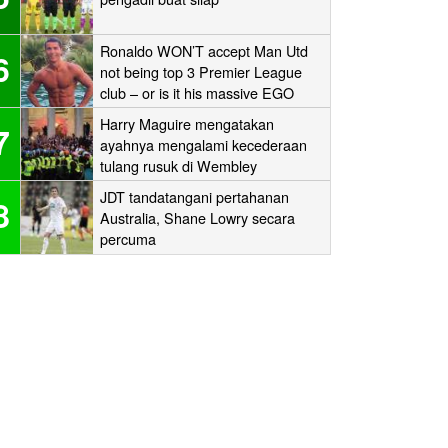
Ronaldo WON’T accept Man Utd
6
not being top 3 Premier League
club – or is it his massive EGO
speaking?
Harry Maguire mengatakan
7
ayahnya mengalami kecederaan
tulang rusuk di Wembley
‘stampede’
JDT tandatangani pertahanan
8
Australia, Shane Lowry secara
percuma