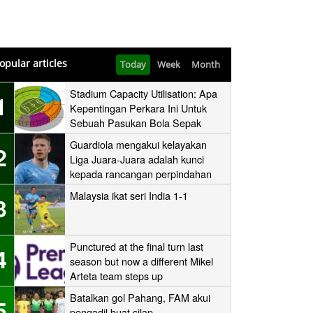
opular articles
Today
Week
Month
Stadium Capacity Utilisation: Apa
1
Kepentingan Perkara Ini Untuk
Sebuah Pasukan Bola Sepak
Guardiola mengakui kelayakan
2
Liga Juara-Juara adalah kunci
kepada rancangan perpindahan
Man City
Malaysia ikat seri India 1-1
3
Punctured at the final turn last
4
season but now a different Mikel
Arteta team steps up
Batalkan gol Pahang, FAM akui
5
pengadil buat silap