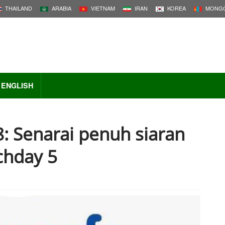
THAILAND
ARABIA
VIETNAM
IRAN
KOREA
MONGO
ENGLISH
8: Senarai penuh siaran
chday 5