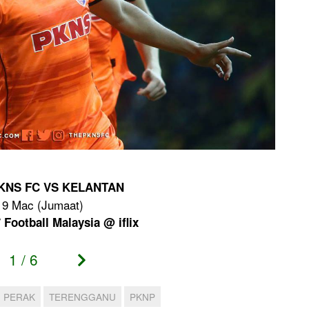
KNS FC VS KELANTAN
: 9 Mac (Jumaat)
/ Football Malaysia @ iflix
1
/
6
PERAK
TERENGGANU
PKNP