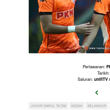
Perlawanan:
P
Tarikh
Saluran:
unifiTV 
JOHOR DARUL TA'ZIM
KEDAH
SELANGOR