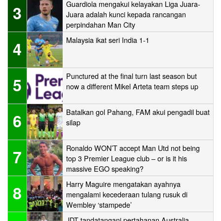
Guardiola mengakui kelayakan Liga Juara-
3
Juara adalah kunci kepada rancangan
perpindahan Man City
Malaysia ikat seri India 1-1
4
Punctured at the final turn last season but
5
now a different Mikel Arteta team steps up
Batalkan gol Pahang, FAM akui pengadil buat
6
silap
Ronaldo WON’T accept Man Utd not being
7
top 3 Premier League club – or is it his
massive EGO speaking?
Harry Maguire mengatakan ayahnya
8
mengalami kecederaan tulang rusuk di
Wembley ‘stampede’
JDT tandatangani pertahanan Australia,