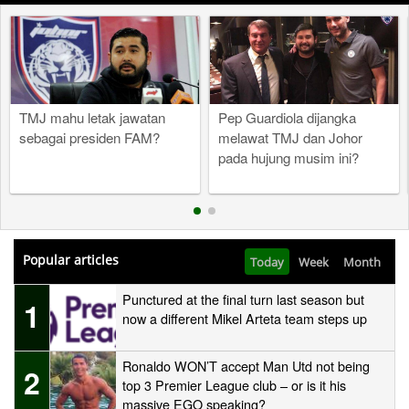
TMJ mahu letak jawatan
Pep Guardiola dijangka
sebagai presiden FAM?
melawat TMJ dan Johor
pada hujung musim ini?
Popular articles
Today
Week
Month
Punctured at the final turn last season but
1
now a different Mikel Arteta team steps up
Ronaldo WON’T accept Man Utd not being
2
top 3 Premier League club – or is it his
massive EGO speaking?