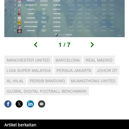
1
/
7
MANCHESTER UNITED
BARCELONA
REAL MADRID
LIGA SUPER MALAYSIA
PERSIJA JAKARTA
JOHOR DT
AL HILAL
PERSIB BANDUNG
MUANGTHONG UNITED
GLOBAL DIGITAL FOOTBALL BENCHMARK
Artikel berkaitan