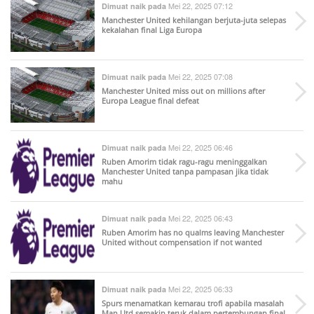
Mei 22, 2025 07:12
Dimuat naik pada
Manchester United kehilangan berjuta-juta selepas
kekalahan final Liga Europa
Mei 22, 2025 07:08
Dimuat naik pada
Manchester United miss out on millions after
Europa League final defeat
Mei 22, 2025 06:46
Dimuat naik pada
Ruben Amorim tidak ragu-ragu meninggalkan
Manchester United tanpa pampasan jika tidak
mahu
Mei 22, 2025 06:43
Dimuat naik pada
Ruben Amorim has no qualms leaving Manchester
United without compensation if not wanted
Mei 22, 2025 06:33
Dimuat naik pada
Spurs menamatkan kemarau trofi apabila masalah
Man Utd semakin teruk dalam pertembungan final