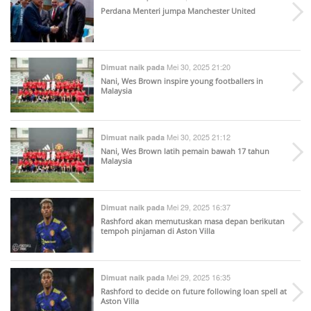
Perdana Menteri jumpa Manchester United
Mei 30, 2025 21:20
Dimuat naik pada
Nani, Wes Brown inspire young footballers in
Malaysia
Mei 30, 2025 21:12
Dimuat naik pada
Nani, Wes Brown latih pemain bawah 17 tahun
Malaysia
Mei 29, 2025 16:37
Dimuat naik pada
Rashford akan memutuskan masa depan berikutan
tempoh pinjaman di Aston Villa
Mei 29, 2025 16:35
Dimuat naik pada
Rashford to decide on future following loan spell at
Aston Villa