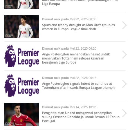
Liga Europa
Mei 22, 2025 06:30
Dimuat naik pada
Spurs end trophy drought as Man Utd’s troubles
worsen in Europa League final clash
Mei 22, 2025 06:20
Dimuat naik pada
Ange Postecoglou menandakan hasrat untuk
meneruskan Tottenham selepas kejayaan
bersejarah Liga Europa
Mei 22, 2025 06:16
Dimuat naik pada
Ange Postecoglou signals intent to continue at
Tottenham after historic Europa League triumph
Mei 14, 2025 10:05
Dimuat naik pada
Pengintip Man United mengawasi penampilan
sulung Cristiano Ronaldo Jr. untuk Bawah 15 Tahun
Portugal