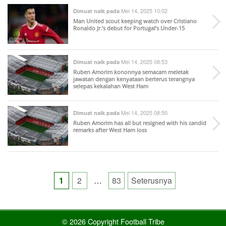
Mei 14, 2025 10:02
Dimuat naik pada
Man United scout keeping watch over Cristiano
Ronaldo Jr.’s debut for Portugal’s Under-15
Mei 14, 2025 08:53
Dimuat naik pada
Ruben Amorim kononnya semacam meletak
jawatan dengan kenyataan berterus terangnya
selepas kekalahan West Ham
Mei 14, 2025 08:50
Dimuat naik pada
Ruben Amorim has all but resigned with his candid
remarks after West Ham loss
Posts
1
2
…
83
Seterusnya
pagination
© 2026 Copyright Football Tribe