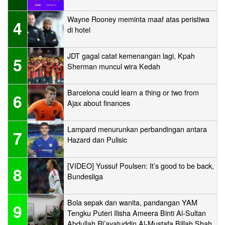
Wayne Rooney meminta maaf atas peristiwa
4
di hotel
JDT gagal catat kemenangan lagi, Kpah
5
Sherman muncul wira Kedah
Barcelona could learn a thing or two from
6
Ajax about finances
Lampard menurunkan perbandingan antara
7
Hazard dan Pulisic
[VIDEO] Yussuf Poulsen: It’s good to be back,
8
Bundesliga
Bola sepak dan wanita, pandangan YAM
9
Tengku Puteri Ilisha Ameera Binti Al-Sultan
Abdullah Ri’ayatuddin Al-Mustafa Billah Shah