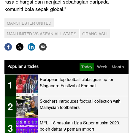
rasa dihargai dan menjadi sebahagian daripada
komuniti bola sepak global.”
MANCHESTER UNITED
MAN UNITED VS ASEAN ALL STARS
ORANG ASLI
Popular articles
Today
Week
Month
European top football clubs gear up for
1
Singapore Festival of Football
Skechers introduces football collection with
2
Malaysian footballers
MFL: 18 pasukan Liga Super musim 2023,
3
boleh daftar 9 pemain import