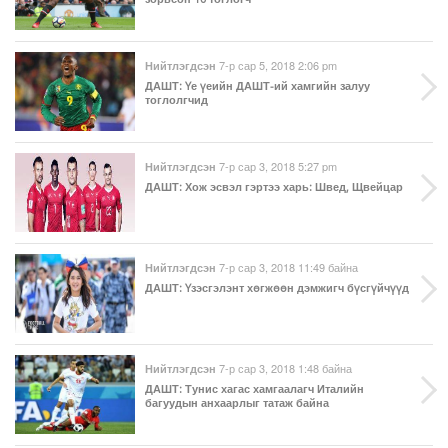
7-р сар 5, 2018 2:06 pm
Нийтлэгдсэн
ДАШТ
: Үе үеийн ДАШТ-ий хамгийн залуу
тоглолгчид
7-р сар 3, 2018 5:27 pm
Нийтлэгдсэн
ДАШТ
: Хож эсвэл гэртээ харь: Швед, Щвейцар
7-р сар 3, 2018 11:49 байна
Нийтлэгдсэн
ДАШТ
: Үзэсгэлэнт хөгжөөн дэмжигч бүсгүйчүүд
7-р сар 3, 2018 1:48 байна
Нийтлэгдсэн
ДАШТ
: Тунис хагас хамгаалагч Италийн
багуудын анхаарлыг татаж байна