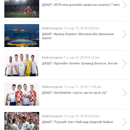
ДАШТ
: 2018 оны дэлхийн аваргын онцлох 7 мөч
7-р сар 15, 2018 5:35 pm
Нийтлэгдсэн
ДАШТ
: Франц-Хорват: Москвагийн финалын
өмнө!
7-р сар 14, 2018 9:12 pm
Нийтлэгдсэн
ДАШТ
: Хүрлийн төлөөх тулаанд Бельги, Англи
7-р сар 11, 2018 11:23 pm
Нийтлэгдсэн
ДАШТ
: Хөлбөмбөг гэртээ эргэн ирэх үү?
7-р сар 10, 2018 8:43 pm
Нийтлэгдсэн
ДАШТ
: ‘Түүнийг багт байгаад баяртай байна’