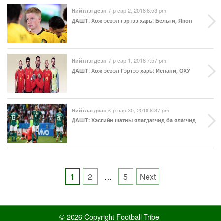
7-р сар 2, 2018 6:53 pm
Нийтлэгдсэн
ДАШТ
: Хож эсвэл гэртээ харь: Бельги, Япон
7-р сар 1, 2018 7:57 pm
Нийтлэгдсэн
ДАШТ
: Хож эсвэл Гэртээ харь: Испани, ОХУ
6-р сар 30, 2018 6:37 pm
Нийтлэгдсэн
ДАШТ
: Хэсгийн шатны ялагдагчид ба ялагчид
Posts
1
2
…
5
Next
pagination
© 2026 Copyright Football Tribe