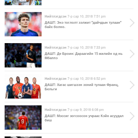
7-р сар 10, 2018 7:51 pm
Нийтлэгдсэн
ДАШТ
: Энэ тоглолт ээлжит “дайчдын тулаан”
байх болно.
7-р сар 10, 2018 7:33 pm
Нийтлэгдсэн
ДАШТ
: Де Броин: Дараагийн 15 жилийн од нь
Мбаппэ
7-р сар 10, 2018 6:52 pm
Нийтлэгдсэн
ДАШТ
: Хагас шигшээн эхний тулаан Франц,
Бельги
7-р сар 9, 2018 6:08 pm
Нийтлэгдсэн
ДАШТ
: Мэссиг зогсоосон учраас Кэйн асуудал
биш