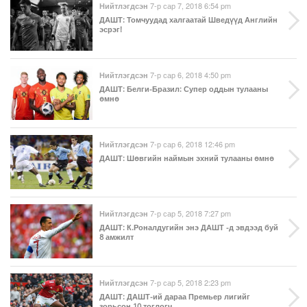
7-р сар 7, 2018 6:54 pm
Нийтлэгдсэн
ДАШТ
: Томчуудад халгаатай Шведүүд Английн
эсрэг!
7-р сар 6, 2018 4:50 pm
Нийтлэгдсэн
ДАШТ
: Белги-Бразил: Супер оддын тулааны
өмнө
7-р сар 6, 2018 12:46 pm
Нийтлэгдсэн
ДАШТ
: Шөвгийн наймын эхний тулааны өмнө
7-р сар 5, 2018 7:27 pm
Нийтлэгдсэн
ДАШТ
: К.Роналдугийн энэ ДАШТ -д эвдээд буй
8 амжилт
7-р сар 5, 2018 2:23 pm
Нийтлэгдсэн
ДАШТ
: ДАШТ-ий дараа Премьер лигийг
зорьсон 10 тоглогч