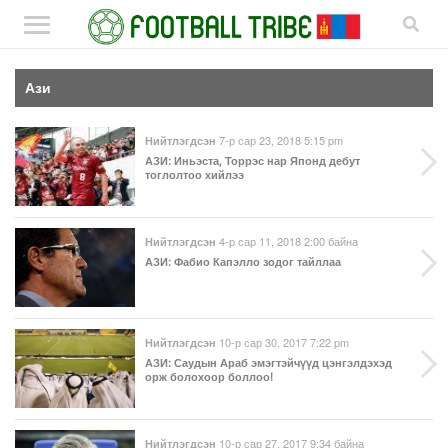
Ази
7-р сар 23, 2018 5:15 pm
Нийтлэгдсэн
АЗИ
: Иньэста, Торрэс нар Японд дебут
тоглолтоо хийлээ
4-р сар 11, 2018 2:00 байна
Нийтлэгдсэн
АЗИ
: Фабио Капэлло зодог тайллаа
10-р сар 30, 2017 7:22 pm
Нийтлэгдсэн
АЗИ
: Саудын Араб эмэгтэйчүүд цэнгэлдэхэд
орж болохоор боллоо!
10-р сар 27, 2017 9:34 байна
Нийтлэгдсэн