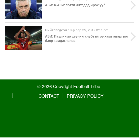
АЗИ
: К.Анчелотти Хятадад ирэх үү?
10-р сар 25, 2017 8:11 pm
Нийтлэгдсэн
АЗИ
: Паулинио хуучин клубтэйгээ хамт аваргын
баяр тэмдэглэлээ!
© 2026 Copyright Football Tribe
CONTACT
PRIVACY POLICY