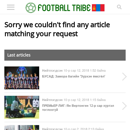
Sorry we couldn't find any article
matching your request
Last articles
10-р сар 12, 2018 1:52 байна
Нийтлэгдсэн
БУСАД
: Замора багийн ‘Зүрхэн өмсгөл’
10-р сар 12, 2018 1:15 байна
Нийтлэгдсэн
ПРЕМЬЕР ЛИГ
: Ян Вертонген 12-р сар хүртэл
тоглохгүй
10-р сар 2, 2018 2:13 байна
Нийтлэгдсэн