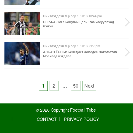
8-р сар 1, 2018 10:44 pm
Нийтлэгдсэн
СЕРИ-А ЛИГ
: Бонуччи цалингаа хасуулахад
бэлэн
8-р сар 1, 2018 7:27 pm
Нийтлэгдсэн
АЛБАН ЁСНЫ
: Бенедикт Ховедес Локомотив
Москвад нэгдлээ
Posts
1
2
…
50
Next
pagination
© 2026 Copyright Football Tribe
CONTACT
PRIVACY POLICY