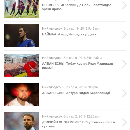
ПРЕМЬЕР ЛИГ
: Кевин Дэ Бройн бэлтгэлдээ
эргэн ирлээ
8-р сар 19, 2018 9:43 pm
Нийтлэгдсэн
НАЙМАА
: Азард Челсидээ үлдэнэ
8-р сар 9, 2018 8:51 байна
Нийтлэгдсэн
АЛБАН ЁСНЫ
: Тибау Куртуа Реал Мадридад
ирлээ!
8-р сар 4, 2018 3:03 pm
Нийтлэгдсэн
АЛБАН ЁСНЫ
: Артуро Видал Барселонад!
8-р сар 2, 2018 12:23 pm
Нийтлэгдсэн
ДЭЛХИЙН ХӨЛБӨМБӨГ
: Г.Саутгэйтийн гэрээг
сунгана