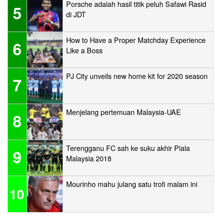
Porsche adalah hasil titik peluh Safawi Rasid
5
di JDT
How to Have a Proper Matchday Experience
6
Like a Boss
PJ City unveils new home kit for 2020 season
7
Menjelang pertemuan Malaysia-UAE
8
Terengganu FC sah ke suku akhir Piala
9
Malaysia 2018
Mourinho mahu julang satu trofi malam ini
10