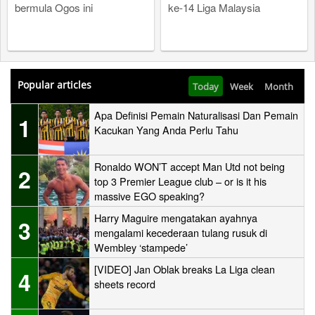
bermula Ogos ini
ke-14 Liga Malaysia
Popular articles
Today
Week
Month
Apa Definisi Pemain Naturalisasi Dan Pemain
1
Kacukan Yang Anda Perlu Tahu
Ronaldo WON’T accept Man Utd not being
2
top 3 Premier League club – or is it his
massive EGO speaking?
Harry Maguire mengatakan ayahnya
3
mengalami kecederaan tulang rusuk di
Wembley ‘stampede’
[VIDEO] Jan Oblak breaks La Liga clean
4
sheets record