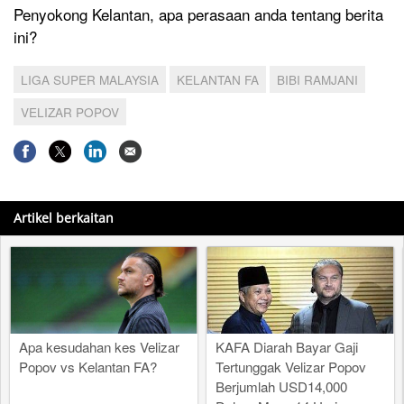
Penyokong Kelantan, apa perasaan anda tentang berita
ini?
LIGA SUPER MALAYSIA
KELANTAN FA
BIBI RAMJANI
VELIZAR POPOV
Artikel berkaitan
Apa kesudahan kes Velizar
KAFA Diarah Bayar Gaji
Popov vs Kelantan FA?
Tertunggak Velizar Popov
Berjumlah USD14,000