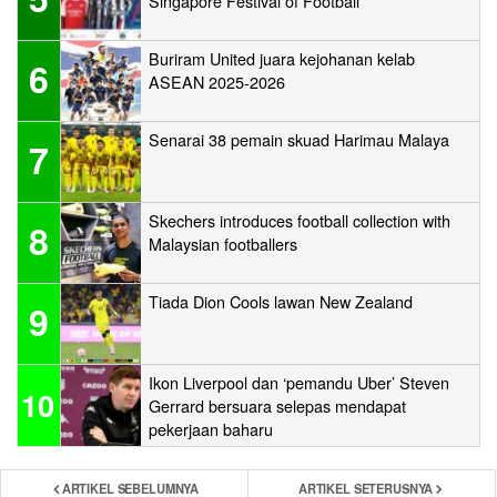
Singapore Festival of Football
Buriram United juara kejohanan kelab
6
ASEAN 2025-2026
Senarai 38 pemain skuad Harimau Malaya
7
Skechers introduces football collection with
8
Malaysian footballers
Tiada Dion Cools lawan New Zealand
9
Ikon Liverpool dan ‘pemandu Uber’ Steven
10
Gerrard bersuara selepas mendapat
pekerjaan baharu
ARTIKEL SEBELUMNYA
ARTIKEL SETERUSNYA