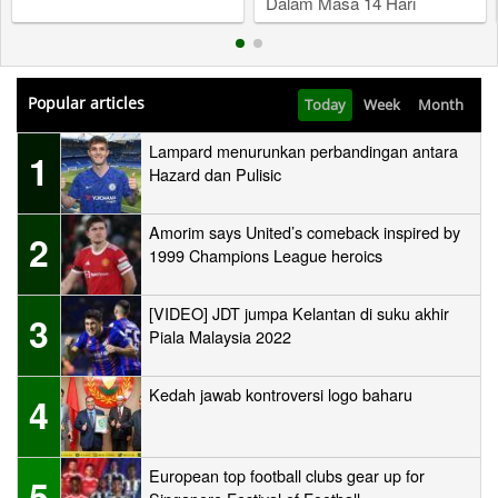
Dalam Masa 14 Hari
Popular articles
Today
Week
Month
Lampard menurunkan perbandingan antara
1
Hazard dan Pulisic
Amorim says United’s comeback inspired by
2
1999 Champions League heroics
[VIDEO] JDT jumpa Kelantan di suku akhir
3
Piala Malaysia 2022
Kedah jawab kontroversi logo baharu
4
European top football clubs gear up for
5