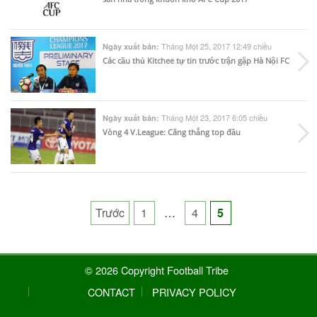
Tháng Một 25, 2017 12:49 chiều
Ngày xuất bản:
Các cầu thủ Kitchee tự tin trước trận gặp Hà Nội FC
Tháng Một 23, 2017 6:05 chiều
Ngày xuất bản:
Vòng 4 V.League: Căng thẳng top đầu
Posts
Trước
1
…
4
5
pagination
© 2026 Copyright Football Tribe
CONTACT
PRIVACY POLICY