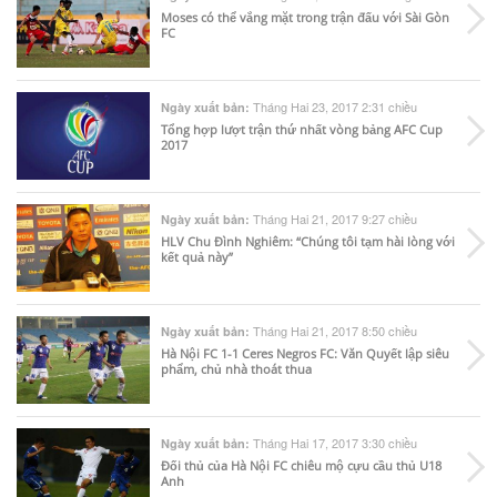
Moses có thể vắng mặt trong trận đấu với Sài Gòn
FC
Tháng Hai 23, 2017 2:31 chiều
Ngày xuất bản:
Tổng hợp lượt trận thứ nhất vòng bảng AFC Cup
2017
Tháng Hai 21, 2017 9:27 chiều
Ngày xuất bản:
HLV Chu Đình Nghiêm: “Chúng tôi tạm hài lòng với
kết quả này”
Tháng Hai 21, 2017 8:50 chiều
Ngày xuất bản:
Hà Nội FC 1-1 Ceres Negros FC: Văn Quyết lập siêu
phẩm, chủ nhà thoát thua
Tháng Hai 17, 2017 3:30 chiều
Ngày xuất bản:
Đối thủ của Hà Nội FC chiêu mộ cựu cầu thủ U18
Anh