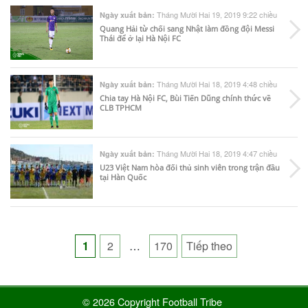
Tháng Mười Hai 19, 2019 9:22 chiều
Ngày xuất bản:
Quang Hải từ chối sang Nhật làm đồng đội Messi
Thái để ở lại Hà Nội FC
Tháng Mười Hai 18, 2019 4:48 chiều
Ngày xuất bản:
Chia tay Hà Nội FC, Bùi Tiến Dũng chính thức về
CLB TPHCM
Tháng Mười Hai 18, 2019 4:47 chiều
Ngày xuất bản:
U23 Việt Nam hòa đối thủ sinh viên trong trận đầu
tại Hàn Quốc
Posts
1
2
…
170
Tiếp theo
pagination
© 2026 Copyright Football Tribe