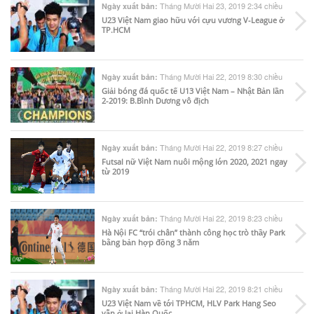
Tháng Mười Hai 23, 2019 2:34 chiều
Ngày xuất bản:
U23 Việt Nam giao hữu với cựu vương V-League ở
TP.HCM
Tháng Mười Hai 22, 2019 8:30 chiều
Ngày xuất bản:
Giải bóng đá quốc tế U13 Việt Nam – Nhật Bản lần
2-2019: B.Bình Dương vô địch
Tháng Mười Hai 22, 2019 8:27 chiều
Ngày xuất bản:
Futsal nữ Việt Nam nuôi mộng lớn 2020, 2021 ngay
từ 2019
Tháng Mười Hai 22, 2019 8:23 chiều
Ngày xuất bản:
Hà Nội FC “trói chân” thành công học trò thầy Park
bằng bản hợp đồng 3 năm
Tháng Mười Hai 22, 2019 8:21 chiều
Ngày xuất bản:
U23 Việt Nam về tới TPHCM, HLV Park Hang Seo
vẫn ở lại Hàn Quốc