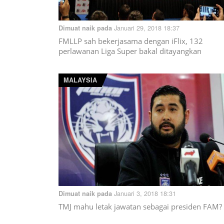
Januari 29, 2018 18:37
Dimuat naik pada
FMLLP sah bekerjasama dengan iFlix, 132
perlawanan Liga Super bakal ditayangkan
MALAYSIA
Januari 3, 2018 18:31
Dimuat naik pada
TMJ mahu letak jawatan sebagai presiden FAM?