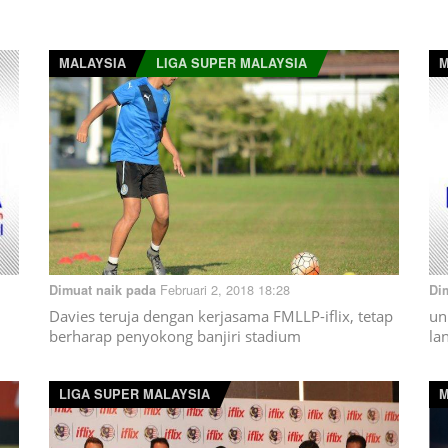
MALAYSIA
LIGA SUPER MALAYSIA
M
Februari 2, 2018 18:28
Dimuat naik pada
Di
Davies teruja dengan kerjasama FMLLP-iflix, tetap
un
berharap penyokong banjiri stadium
la
LIGA SUPER MALAYSIA
M