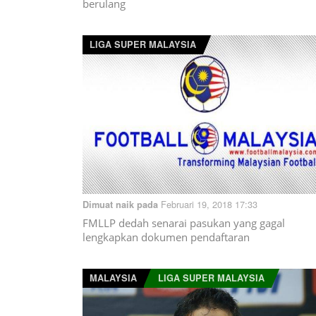
berulang
LIGA SUPER MALAYSIA
Februari 19, 2018 17:33
Dimuat naik pada
FMLLP dedah senarai pasukan yang gagal
lengkapkan dokumen pendaftaran
MALAYSIA
LIGA SUPER MALAYSIA