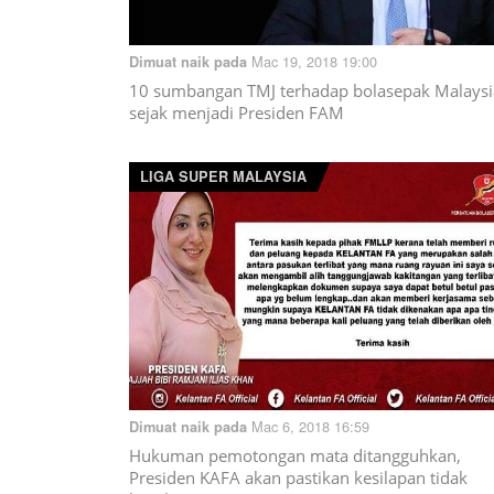
Mac 19, 2018 19:00
Dimuat naik pada
10 sumbangan TMJ terhadap bolasepak Malaysi
sejak menjadi Presiden FAM
LIGA SUPER MALAYSIA
Mac 6, 2018 16:59
Dimuat naik pada
Hukuman pemotongan mata ditangguhkan,
Presiden KAFA akan pastikan kesilapan tidak