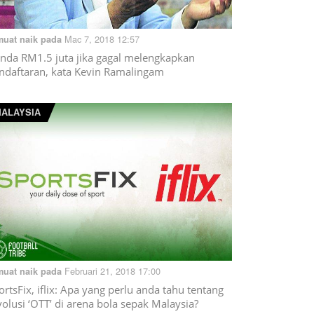
Mac 7, 2018 12:57
muat naik pada
nda RM1.5 juta jika gagal melengkapkan
ndaftaran, kata Kevin Ramalingam
ALAYSIA
Februari 21, 2018 17:00
muat naik pada
ortsFix, iflix: Apa yang perlu anda tahu tentang
volusi ‘OTT’ di arena bola sepak Malaysia?