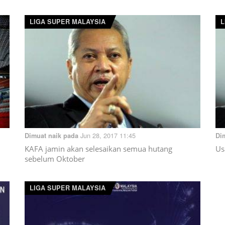
LIGA SUPER MALAYSIA
L
Jun 28, 2017 11:45
Dimuat naik pada
Di
KAFA jamin akan selesaikan semua hutang
Us
sebelum Oktober
LIGA SUPER MALAYSIA