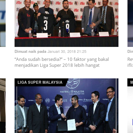
Januari 30, 2018 21:25
Dimuat naik pada
Di
“Anda sudah bersedia?” – 10 faktor yang bakal
Re
menjadikan Liga Super 2018 lebih hangat
if
LIGA SUPER MALAYSIA
M