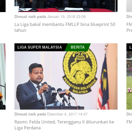
Januari 19, 2018 23:06
Dimuat naik pada
Di
La Liga bakal membantu FMLLP bina blueprint 50
FM
tahun
Pr
LIGA SUPER MALAYSIA
BERITA
L
Disember 4, 2017 14:47
Dimuat naik pada
Di
Rasmi: Felda United, Terengganu II diturunkan ke
FM
Liga Perdana