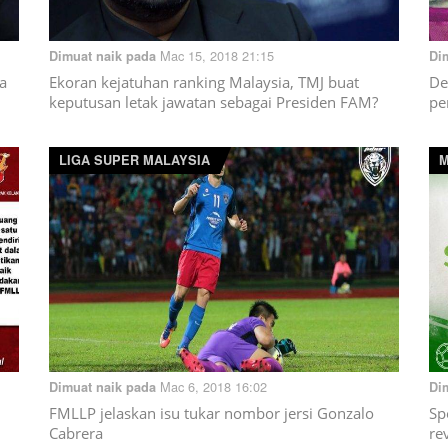
Mac 15, 2018 21:15
Dimuat naik pada
Di
a
Ekoran kejatuhan ranking Malaysia, TMJ buat
De
keputusan letak jawatan sebagai Presiden FAM?
pe
LIGA SUPER MALAYSIA
M
Mac 6, 2018 16:02
Dimuat naik pada
Di
FMLLP jelaskan isu tukar nombor jersi Gonzalo
Sp
Cabrera
re