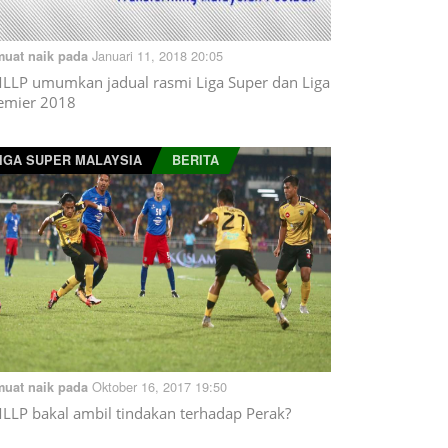
Januari 11, 2018 20:05
muat naik pada
LLP umumkan jadual rasmi Liga Super dan Liga
emier 2018
IGA SUPER MALAYSIA
BERITA
Oktober 16, 2017 19:50
muat naik pada
LLP bakal ambil tindakan terhadap Perak?