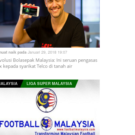
Januari 29, 2018 19:07
muat naik pada
volusi Bolasepak Malaysia: Ini seruan pengasas
lix kepada syarikat Telco di tanah air
ALAYSIA
LIGA SUPER MALAYSIA