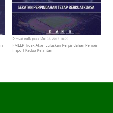
Mei 28, 2017 18:02
Dimuat naik pada
an
FMLLP Tidak Akan Luluskan Perpindahan Pemain
Import Kedua Kelantan