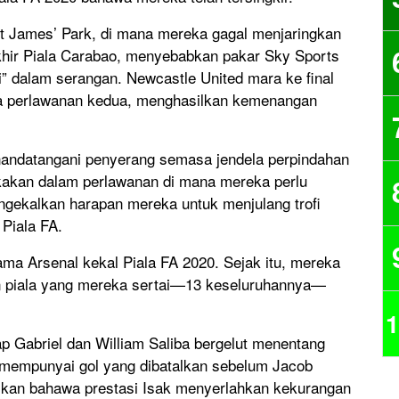
St James’ Park, di mana mereka gagal menjaringkan
khir Piala Carabao, menyebabkan pakar Sky Sports
i” dalam serangan. Newcastle United mara ke final
a perlawanan kedua, menghasilkan kemenangan
enandatangani penyerang semasa jendela perpindahan
gkakan dalam perlawanan di mana mereka perlu
ngekalkan harapan mereka untuk menjulang trofi
 Piala FA.
tama Arsenal kekal Piala FA 2020. Sejak itu, mereka
gan piala yang mereka sertai—13 keseluruhannya—
1
 Gabriel dan William Saliba bergelut menentang
 mempunyai gol yang dibatalkan sebelum Jacob
kan bahawa prestasi Isak menyerlahkan kekurangan