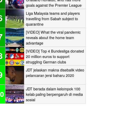
goals against the Premier League
‘Big Six’?
Liga Malaysia teams and players
6
travelling from Sabah subject to
quarantine
[VIDEO] What the viral pandemic
7
reveals about the home team
advantage
[VIDEO] Top 4 Bundesliga donated
8
20 million euros to support
struggling German clubs
JDT jelaskan makna disebalik video
9
pelancaran jersi baharu 2020
JDT berada dalam kelompok 100
0
kelab paling berpengaruh di media
sosial