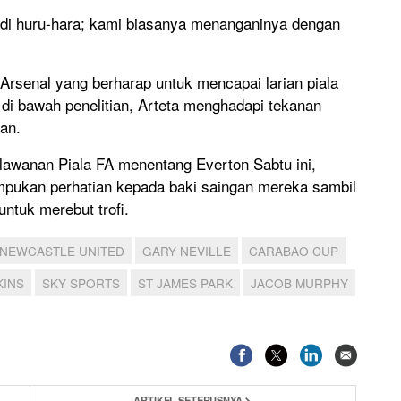
adi huru-hara; kami biasanya menanganinya dengan
rsenal yang berharap untuk mencapai larian piala
di bawah penelitian, Arteta menghadapi tekanan
an.
lawanan Piala FA menentang Everton Sabtu ini,
pukan perhatian kepada baki saingan mereka sambil
untuk merebut trofi.
NEWCASTLE UNITED
GARY NEVILLE
CARABAO CUP
KINS
SKY SPORTS
ST JAMES PARK
JACOB MURPHY
ARTIKEL SETERUSNYA