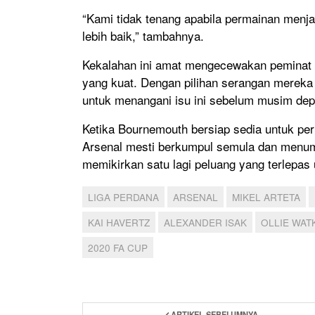
“Kami tidak tenang apabila permainan menj
lebih baik,” tambahnya.
Kekalahan ini amat mengecewakan peminat A
yang kuat. Dengan pilihan serangan mereka 
untuk menangani isu ini sebelum musim dep
Ketika Bournemouth bersiap sedia untuk per
Arsenal mesti berkumpul semula dan menum
memikirkan satu lagi peluang yang terlepas 
LIGA PERDANA
ARSENAL
MIKEL ARTETA
KAI HAVERTZ
ALEXANDER ISAK
OLLIE WAT
2020 FA CUP
ARTIKEL SEBELUMNYA