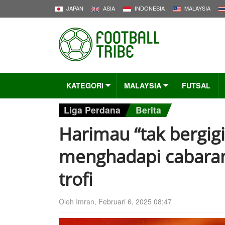
JAPAN
ASIA
INDONESIA
MALAYSIA
KATEGORI
MALAYSIA
FUTSAL
Liga Perdana
Berita
Harimau “tak bergigi
menghadapi cabaran
trofi
Oleh Imran,
Februari 6, 2025 08:47