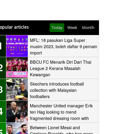
opular articles
Today
Week
Month
MFL: 18 pasukan Liga Super
1
musim 2023, boleh daftar 9 pemain
import
BBCU FC Menarik Diri Dari Thai
2
League 2 Kerana Masalah
Kewangan
Skechers introduces football
3
collection with Malaysian
footballers
Manchester United manager Erik
4
ten Hag looking to mend
fragmented dressing room with
one-to-one sessions with his
Between Lionel Messi and
5
players
Cristiano Ronaldo, who has more