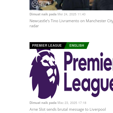
Mei 24, 2025 11:40
Dimuat naik pada
Newcastle’s Tino Livramento on Manchester City
radar
PREMIER LEAGUE
ENGLISH
Mac 23, 2025 17:18
Dimuat naik pada
Arne Slot sends brutal message to Liverpool