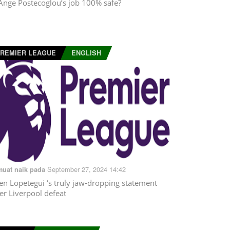
 Ange Postecoglou’s job 100% safe?
REMIER LEAGUE
ENGLISH
September 27, 2024 14:42
muat naik pada
len Lopetegui ‘s truly jaw-dropping statement
ter Liverpool defeat