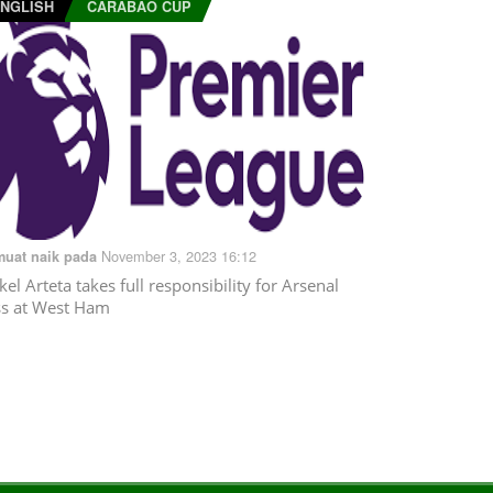
NGLISH
CARABAO CUP
November 3, 2023 16:12
muat naik pada
kel Arteta takes full responsibility for Arsenal
ss at West Ham