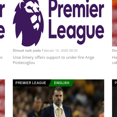
Februari 10, 2025 09:02
Dimuat naik pada
Di
es
Unai Emery offers support to under-fire Ange
Ha
Postecoglou
ca
PREMIER LEAGUE
ENGLISH
P