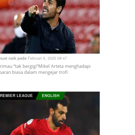
Februari 6, 2025 08:47
muat naik pada
rimau “tak bergigi”Mikel Arteta menghadapi
baran biasa dalam mengejar trofi
REMIER LEAGUE
ENGLISH