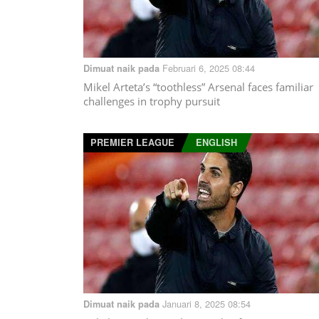
Februari 6, 2025 08:44
Dimuat naik pada
Mikel Arteta’s “toothless” Arsenal faces familiar
challenges in trophy pursuit
PREMIER LEAGUE
ENGLISH
Januari 8, 2025 08:54
Dimuat naik pada