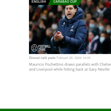
ENGLISH
CARABAO CUP
Februari 26, 2024 14:05
Dimuat naik pada
Mauricio Pochettino draws parallels with Chelse
and Liverpool while hitting back at Gary Neville