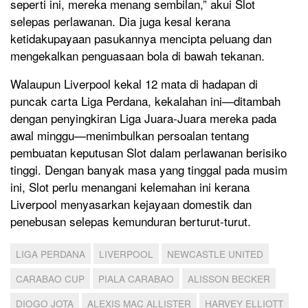
seperti ini, mereka menang sembilan,” akui Slot
selepas perlawanan. Dia juga kesal kerana
ketidakupayaan pasukannya mencipta peluang dan
mengekalkan penguasaan bola di bawah tekanan.
Walaupun Liverpool kekal 12 mata di hadapan di
puncak carta Liga Perdana, kekalahan ini—ditambah
dengan penyingkiran Liga Juara-Juara mereka pada
awal minggu—menimbulkan persoalan tentang
pembuatan keputusan Slot dalam perlawanan berisiko
tinggi. Dengan banyak masa yang tinggal pada musim
ini, Slot perlu menangani kelemahan ini kerana
Liverpool menyasarkan kejayaan domestik dan
penebusan selepas kemunduran berturut-turut.
LIGA PERDANA
LIVERPOOL
NEWCASTLE UNITED
CARABAO CUP
PIALA CARABAO
ALISSON BECKER
DIOGO JOTA
ALEXIS MAC ALLISTER
HARVEY ELLIOTT