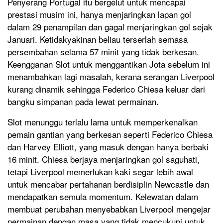
Penyerang Portugal itu bergelut untuk mencapai
prestasi musim ini, hanya menjaringkan lapan gol
dalam 29 penampilan dan gagal menjaringkan gol sejak
Januari. Ketidakyakinan beliau terserlah semasa
persembahan selama 57 minit yang tidak berkesan.
Keengganan Slot untuk menggantikan Jota sebelum ini
menambahkan lagi masalah, kerana serangan Liverpool
kurang dinamik sehingga Federico Chiesa keluar dari
bangku simpanan pada lewat permainan.
Slot menunggu terlalu lama untuk memperkenalkan
pemain gantian yang berkesan seperti Federico Chiesa
dan Harvey Elliott, yang masuk dengan hanya berbaki
16 minit. Chiesa berjaya menjaringkan gol saguhati,
tetapi Liverpool memerlukan kaki segar lebih awal
untuk mencabar pertahanan berdisiplin Newcastle dan
mendapatkan semula momentum. Kelewatan dalam
membuat perubahan menyebabkan Liverpool mengejar
permainan dengan masa yang tidak mencukupi untuk