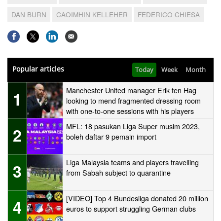
DAN BURN
CAOIMHIN KELLEHER
FEDERICO CHIESA
Popular articles
Today
Week
Month
Manchester United manager Erik ten Hag
1
looking to mend fragmented dressing room
with one-to-one sessions with his players
MFL: 18 pasukan Liga Super musim 2023,
2
boleh daftar 9 pemain import
Liga Malaysia teams and players travelling
3
from Sabah subject to quarantine
[VIDEO] Top 4 Bundesliga donated 20 million
4
euros to support struggling German clubs