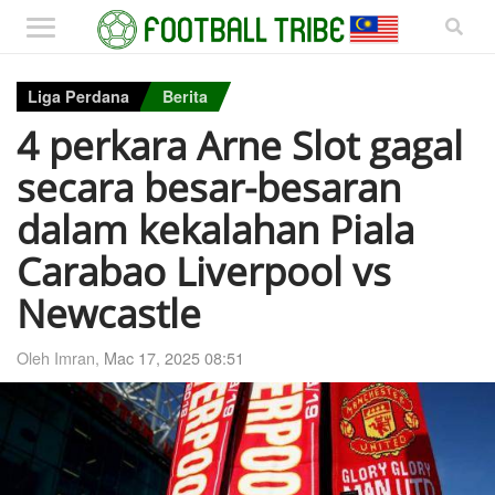
Liga Perdana
Berita
4 perkara Arne Slot gagal
secara besar-besaran
dalam kekalahan Piala
Carabao Liverpool vs
Newcastle
Oleh Imran,
Mac 17, 2025 08:51