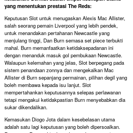
yang menentukan prestasi The Reds:
Keputusan Slot untuk menugaskan Alexis Mac Allister,
salah seorang pemain Liverpool yang lebih pendek,
untuk menandakan pertahanan Newcastle yang
menjulang tinggi, Dan Burn semasa set piece terbukti
mahal. Burn memanfaatkan ketidaksepadanan ini
dengan menanduk masuk gol pembukaan Newcastle.
Walaupun kelemahan yang jelas, Slot berpegang pada
sistem penandaan zonnya dan mengekalkan Mac
Allister di Burn sepanjang permainan, pilihan degil yang
boleh membawa kepada isu lanjut. Slot
mempertahankan keputusannya selepas perlawanan
tetapi mengakui ketidakpastian Burn menyebabkan dia
sukar dikendalikan.
Kemasukan Diogo Jota dalam kesebelasan utama
adalah satu lagi keputusan yang boleh dipersoalkan.