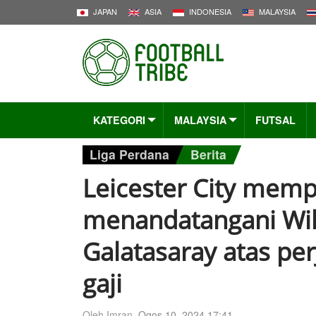
JAPAN
ASIA
INDONESIA
MALAYSIA
KATEGORI
MALAYSIA
FUTSAL
Liga Perdana
Berita
Leicester City mem
menandatangani Wilf
Galatasaray atas pe
gaji
Oleh Imran,
Ogos 10, 2024 17:41