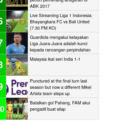
ABK 2017
Live Streaming Liga 1 Indonesia:
6
Bhayangkara FC vs Bali United
(7.30 PM KO)
Guardiola mengakui kelayakan
7
Liga Juara-Juara adalah kunci
kepada rancangan perpindahan
Man City
Malaysia ikat seri India 1-1
8
Punctured at the final turn last
9
season but now a different Mikel
Arteta team steps up
Batalkan gol Pahang, FAM akui
0
pengadil buat silap