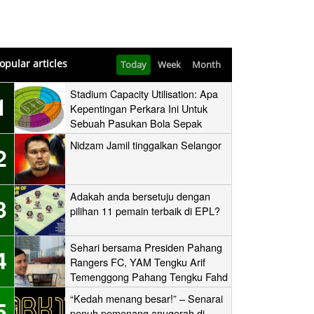
opular articles
Today
Week
Month
Stadium Capacity Utilisation: Apa
1
Kepentingan Perkara Ini Untuk
Sebuah Pasukan Bola Sepak
Nidzam Jamil tinggalkan Selangor
2
Adakah anda bersetuju dengan
3
pilihan 11 pemain terbaik di EPL?
Sehari bersama Presiden Pahang
4
Rangers FC, YAM Tengku Arif
Temenggong Pahang Tengku Fahd
Mua’adzam Shah Ibni Sultan Haji
“Kedah menang besar!” – Senarai
5
Ahmad Shah
penuh pemenang anugerah di