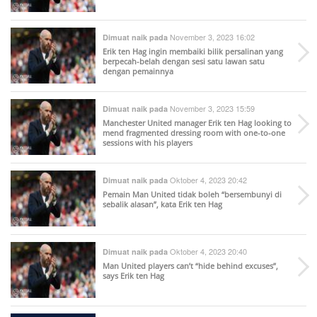
November 3, 2023 16:02
Dimuat naik pada
Erik ten Hag ingin membaiki bilik persalinan yang
berpecah-belah dengan sesi satu lawan satu
dengan pemainnya
November 3, 2023 15:59
Dimuat naik pada
Manchester United manager Erik ten Hag looking to
mend fragmented dressing room with one-to-one
sessions with his players
Oktober 4, 2023 20:42
Dimuat naik pada
Pemain Man United tidak boleh “bersembunyi di
sebalik alasan”, kata Erik ten Hag
Oktober 4, 2023 20:40
Dimuat naik pada
Man United players can’t “hide behind excuses”,
says Erik ten Hag