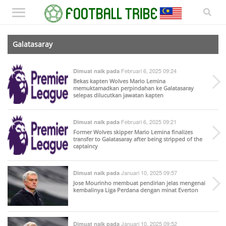
Galatasaray
Februari 6, 2025 09:24
Dimuat naik pada
Bekas kapten Wolves Mario Lemina
memuktamadkan perpindahan ke Galatasaray
selepas dilucutkan jawatan kapten
Februari 6, 2025 09:21
Dimuat naik pada
Former Wolves skipper Mario Lemina finalizes
transfer to Galatasaray after being stripped of the
captaincy
Januari 10, 2025 09:57
Dimuat naik pada
Jose Mourinho membuat pendirian jelas mengenai
kembalinya Liga Perdana dengan minat Everton
Januari 10, 2025 09:52
Dimuat naik pada