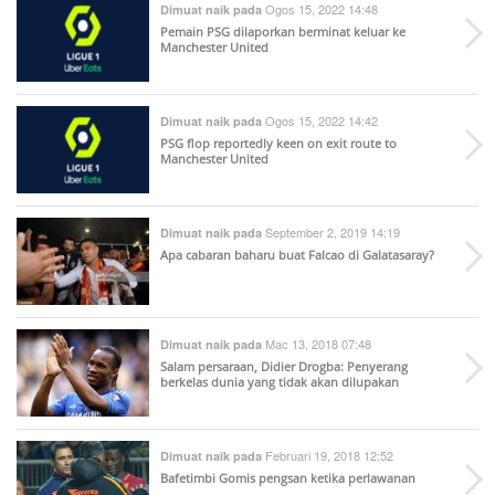
Ogos 15, 2022 14:48
Dimuat naik pada
Pemain PSG dilaporkan berminat keluar ke
Manchester United
Ogos 15, 2022 14:42
Dimuat naik pada
PSG flop reportedly keen on exit route to
Manchester United
September 2, 2019 14:19
Dimuat naik pada
Apa cabaran baharu buat Falcao di Galatasaray?
Mac 13, 2018 07:48
Dimuat naik pada
Salam persaraan, Didier Drogba: Penyerang
berkelas dunia yang tidak akan dilupakan
Februari 19, 2018 12:52
Dimuat naik pada
Bafetimbi Gomis pengsan ketika perlawanan