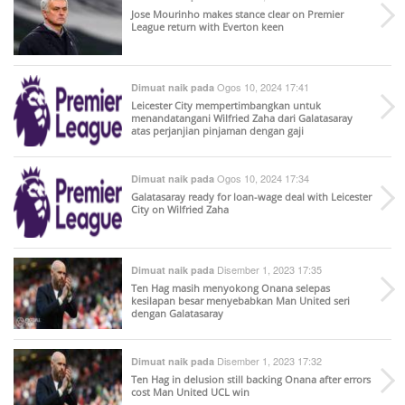
Jose Mourinho makes stance clear on Premier
League return with Everton keen
Ogos 10, 2024 17:41
Dimuat naik pada
Leicester City mempertimbangkan untuk
menandatangani Wilfried Zaha dari Galatasaray
atas perjanjian pinjaman dengan gaji
Ogos 10, 2024 17:34
Dimuat naik pada
Galatasaray ready for loan-wage deal with Leicester
City on Wilfried Zaha
Disember 1, 2023 17:35
Dimuat naik pada
Ten Hag masih menyokong Onana selepas
kesilapan besar menyebabkan Man United seri
dengan Galatasaray
Disember 1, 2023 17:32
Dimuat naik pada
Ten Hag in delusion still backing Onana after errors
cost Man United UCL win