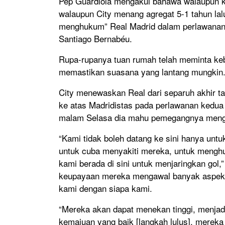
Pep Guardiola mengakui bahawa walaupun 
walaupun City menang agregat 5-1 tahun la
menghukum” Real Madrid dalam perlawanan 
Santiago Bernabéu.
Rupa-rupanya tuan rumah telah meminta k
memastikan suasana yang lantang mungkin
City menewaskan Real dari separuh akhir ta
ke atas Madridistas pada perlawanan kedua
malam Selasa dia mahu pemegangnya mengam
“Kami tidak boleh datang ke sini hanya unt
untuk cuba menyakiti mereka, untuk meng
kami berada di sini untuk menjaringkan gol,
keupayaan mereka mengawal banyak aspek
kami dengan siapa kami.
“Mereka akan dapat menekan tinggi, menjadi
kemajuan yang baik [langkah lulus], mereka