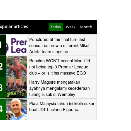
opular articles
Today
Week
Month
Punctured at the final turn last
1
season but now a different Mikel
Arteta team steps up
Ronaldo WON’T accept Man Utd
2
not being top 3 Premier League
club – or is it his massive EGO
speaking?
Harry Maguire mengatakan
3
ayahnya mengalami kecederaan
tulang rusuk di Wembley
‘stampede’
Piala Malaysia tahun ini lebih sukar
4
buat JDT-Luciano Figueroa