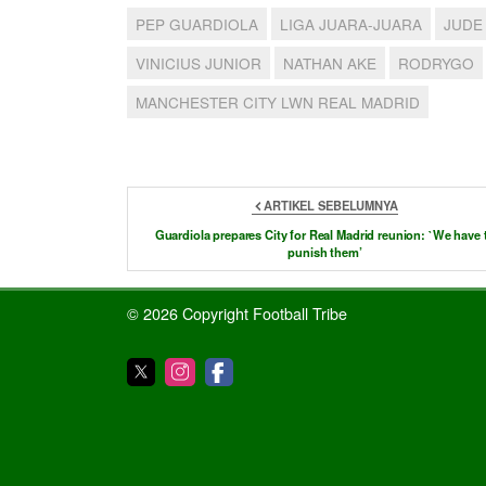
PEP GUARDIOLA
LIGA JUARA-JUARA
JUDE
VINICIUS JUNIOR
NATHAN AKE
RODRYGO
MANCHESTER CITY LWN REAL MADRID
ARTIKEL SEBELUMNYA
Guardiola prepares City for Real Madrid reunion: `We have 
punish them’
© 2026 Copyright Football Tribe