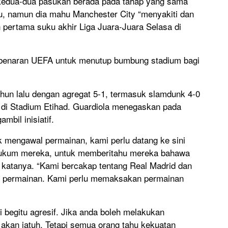
kedua-dua pasukan berada pada tahap yang sama
lu, namun dia mahu Manchester City “menyakiti dan
pertama suku akhir Liga Juara-Juara Selasa di
ebenaran UEFA untuk menutup bumbung stadium bagi
.
hun lalu dengan agregat 5-1, termasuk slamdunk 4-0
 di Stadium Etihad. Guardiola menegaskan pada
bil inisiatif.
uk mengawal permainan, kami perlu datang ke sini
hukum mereka, untuk memberitahu mereka bahawa
” katanya. “Kami bercakap tentang Real Madrid dan
 permainan. Kami perlu memaksakan permainan
 begitu agresif. Jika anda boleh melakukan
 akan jatuh. Tetapi semua orang tahu kekuatan