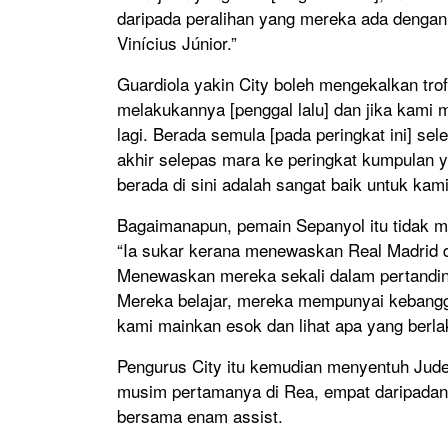
daripada peralihan yang mereka ada dengan 
Vinícius Júnior.”
Guardiola yakin City boleh mengekalkan tr
melakukannya [penggal lalu] dan jika kami
lagi. Berada semula [pada peringkat ini] se
akhir selepas mara ke peringkat kumpulan 
berada di sini adalah sangat baik untuk kami
Bagaimanapun, pemain Sepanyol itu tidak 
“Ia sukar kerana menewaskan Real Madrid d
Menewaskan mereka sekali dalam pertandinga
Mereka belajar, mereka mempunyai kebangg
kami mainkan esok dan lihat apa yang berla
Pengurus City itu kemudian menyentuh Jude
musim pertamanya di Rea, empat daripada
bersama enam assist.