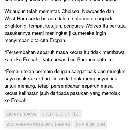
Walaupun telah memintas Chelsea, Newcastle dan
West Ham serta berada dalam satu mata daripada
Brighton di tempat ketujuh, pengurus Wolves itu berkata
pasukannya mesti meningkat jika mereka ingin
menyimpan cita-cita Eropah.
“Persembahan separuh masa kedua itu tidak membawa
kami ke Eropah,” kata bekas bos Bournemouth itu.
“Pemain telah bermain dengan sangat baik dan mungkin
saya agak sukar hari ini, anda tidak mempunyai hak
untuk menang, tetapi persembahan separuh masa
kedua kelihatan jauh daripada pasukan yang menolak
ke Eropah.”
LIGA PERDANA
SHEFFIELD UNITED
WOLVERHAMPTON WANDERERS
CHRIS WILDER