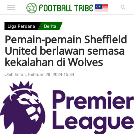
Liga Perdana
Berita
Pemain-pemain Sheffield
United berlawan semasa
kekalahan di Wolves
Oleh Imran,
Februari 26, 2024 15:34