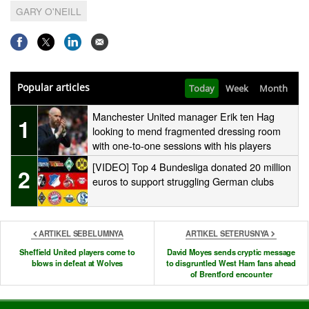
GARY O'NEILL
Popular articles
Today
Week
Month
Manchester United manager Erik ten Hag
1
looking to mend fragmented dressing room
with one-to-one sessions with his players
[VIDEO] Top 4 Bundesliga donated 20 million
2
euros to support struggling German clubs
ARTIKEL SEBELUMNYA
ARTIKEL SETERUSNYA
Sheffield United players come to
David Moyes sends cryptic message
blows in defeat at Wolves
to disgruntled West Ham fans ahead
of Brentford encounter