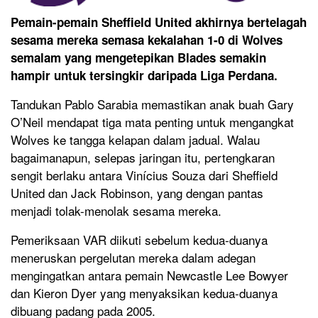
Pemain-pemain Sheffield United akhirnya bertelagah
sesama mereka semasa kekalahan 1-0 di Wolves
semalam yang mengetepikan Blades semakin
hampir untuk tersingkir daripada Liga Perdana.
Tandukan Pablo Sarabia memastikan anak buah Gary
O’Neil mendapat tiga mata penting untuk mengangkat
Wolves ke tangga kelapan dalam jadual. Walau
bagaimanapun, selepas jaringan itu, pertengkaran
sengit berlaku antara Vinícius Souza dari Sheffield
United dan Jack Robinson, yang dengan pantas
menjadi tolak-menolak sesama mereka.
Pemeriksaan VAR diikuti sebelum kedua-duanya
meneruskan pergelutan mereka dalam adegan
mengingatkan antara pemain Newcastle Lee Bowyer
dan Kieron Dyer yang menyaksikan kedua-duanya
dibuang padang pada 2005.