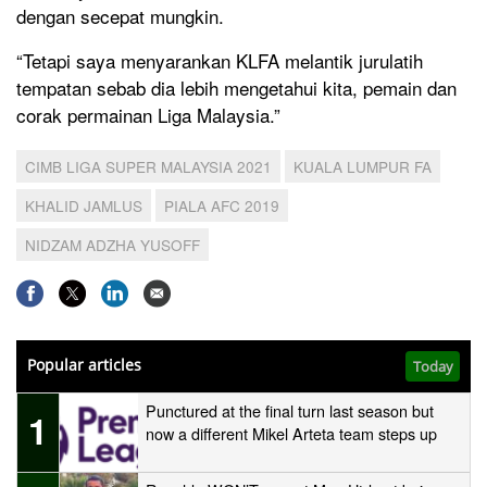
dengan secepat mungkin.
“Tetapi saya menyarankan KLFA melantik jurulatih
tempatan sebab dia lebih mengetahui kita, pemain dan
corak permainan Liga Malaysia.”
CIMB LIGA SUPER MALAYSIA 2021
KUALA LUMPUR FA
KHALID JAMLUS
PIALA AFC 2019
NIDZAM ADZHA YUSOFF
Popular articles
Today
Punctured at the final turn last season but
1
now a different Mikel Arteta team steps up