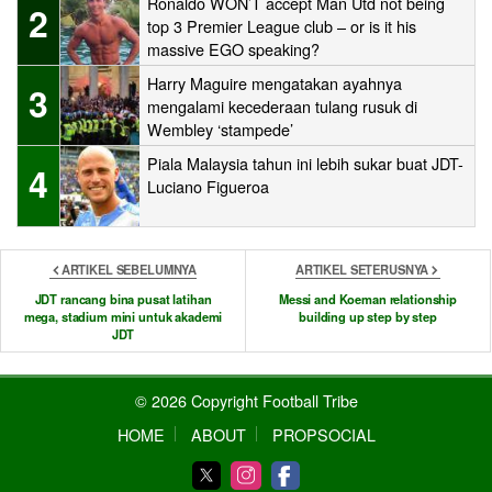
Ronaldo WON’T accept Man Utd not being
2
top 3 Premier League club – or is it his
massive EGO speaking?
Harry Maguire mengatakan ayahnya
3
mengalami kecederaan tulang rusuk di
Wembley ‘stampede’
Piala Malaysia tahun ini lebih sukar buat JDT-
4
Luciano Figueroa
ARTIKEL SEBELUMNYA
ARTIKEL SETERUSNYA
JDT rancang bina pusat latihan
Messi and Koeman relationship
mega, stadium mini untuk akademi
building up step by step
JDT
© 2026 Copyright Football Tribe
HOME
ABOUT
PROPSOCIAL