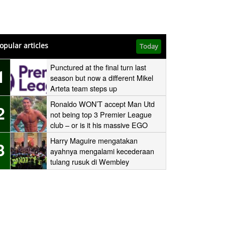
opular articles
Today
Punctured at the final turn last
1
season but now a different Mikel
Arteta team steps up
Ronaldo WON’T accept Man Utd
2
not being top 3 Premier League
club – or is it his massive EGO
speaking?
Harry Maguire mengatakan
3
ayahnya mengalami kecederaan
tulang rusuk di Wembley
‘stampede’