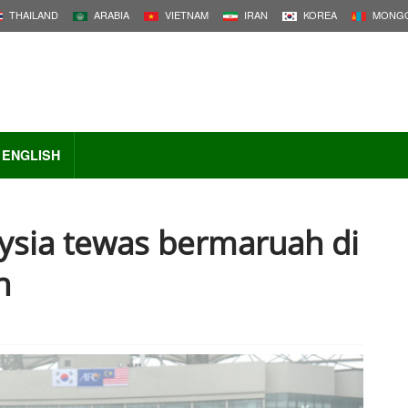
THAILAND
ARABIA
VIETNAM
IRAN
KOREA
MONGO
ENGLISH
aysia tewas bermaruah di
n