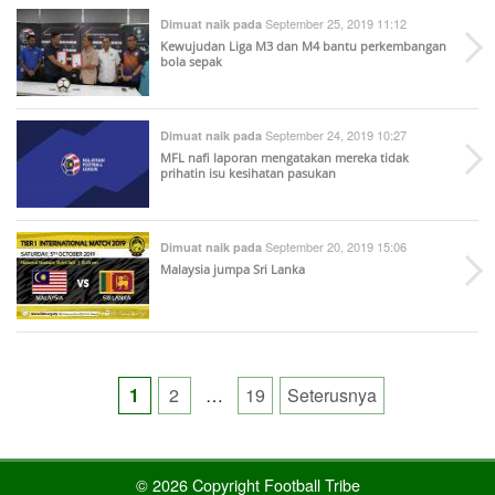
September 25, 2019 11:12
Dimuat naik pada
Kewujudan Liga M3 dan M4 bantu perkembangan
bola sepak
September 24, 2019 10:27
Dimuat naik pada
MFL nafi laporan mengatakan mereka tidak
prihatin isu kesihatan pasukan
September 20, 2019 15:06
Dimuat naik pada
Malaysia jumpa Sri Lanka
Posts
1
2
…
19
Seterusnya
pagination
© 2026 Copyright Football Tribe