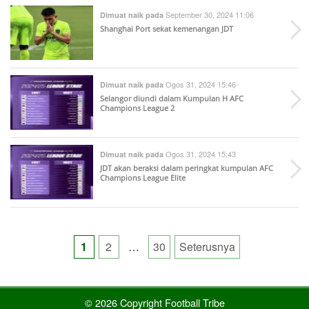
September 30, 2024 11:06
Dimuat naik pada
Shanghai Port sekat kemenangan JDT
Ogos 31, 2024 15:46
Dimuat naik pada
Selangor diundi dalam Kumpulan H AFC
Champions League 2
Ogos 31, 2024 15:43
Dimuat naik pada
JDT akan beraksi dalam peringkat kumpulan AFC
Champions League Elite
Posts
1
2
…
30
Seterusnya
pagination
© 2026 Copyright Football Tribe