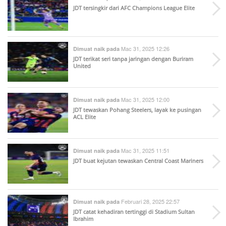
JDT tersingkir dari AFC Champions League Elite
Mac 31, 2025 12:26
Dimuat naik pada
JDT terikat seri tanpa jaringan dengan Buriram
United
Mac 31, 2025 12:00
Dimuat naik pada
JDT tewaskan Pohang Steelers, layak ke pusingan
ACL Elite
Mac 31, 2025 11:51
Dimuat naik pada
JDT buat kejutan tewaskan Central Coast Mariners
Februari 28, 2025 22:57
Dimuat naik pada
JDT catat kehadiran tertinggi di Stadium Sultan
Ibrahim