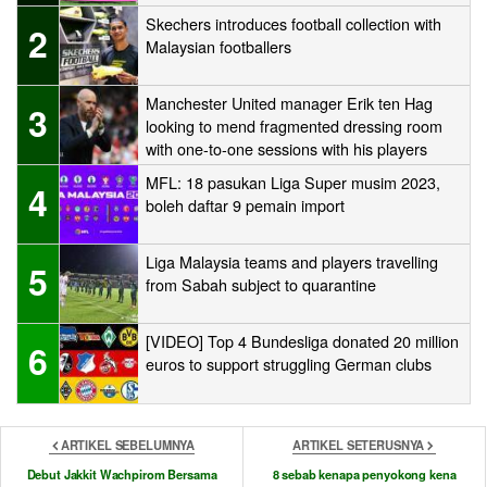
Skechers introduces football collection with
2
Malaysian footballers
Manchester United manager Erik ten Hag
3
looking to mend fragmented dressing room
with one-to-one sessions with his players
MFL: 18 pasukan Liga Super musim 2023,
4
boleh daftar 9 pemain import
Liga Malaysia teams and players travelling
5
from Sabah subject to quarantine
[VIDEO] Top 4 Bundesliga donated 20 million
6
euros to support struggling German clubs
ARTIKEL SEBELUMNYA
ARTIKEL SETERUSNYA
Debut Jakkit Wachpirom Bersama
8 sebab kenapa penyokong kena