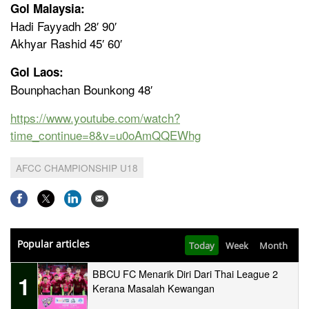
Gol Malaysia:
Hadi Fayyadh 28′ 90′
Akhyar Rashid 45′ 60′
Gol Laos:
Bounphachan Bounkong 48′
https://www.youtube.com/watch?
time_continue=8&v=u0oAmQQEWhg
AFCC CHAMPIONSHIP U18
Popular articles
Today
Week
Month
BBCU FC Menarik Diri Dari Thai League 2
1
Kerana Masalah Kewangan