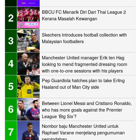
BBCU FC Menarik Diri Dari Thai League 2
2
Kerana Masalah Kewangan
Skechers introduces football collection with
3
Malaysian footballers
Manchester United manager Erik ten Hag
4
looking to mend fragmented dressing room
with one-to-one sessions with his players
Pep Guardiola hatches plan to take Erling
5
Haaland out of Man City side
Between Lionel Messi and Cristiano Ronaldo,
6
who has more goals against the Premier
League ‘Big Six’?
Nombor baju Manchester United untuk
7
Raphael Varane menjelang pengumuman
perpindahan