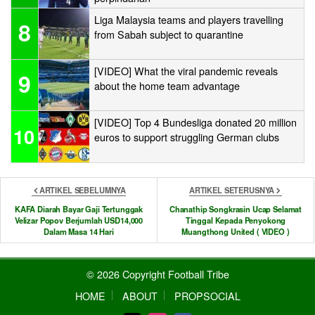
Liga Malaysia teams and players travelling
8
from Sabah subject to quarantine
[VIDEO] What the viral pandemic reveals
9
about the home team advantage
[VIDEO] Top 4 Bundesliga donated 20 million
10
euros to support struggling German clubs
ARTIKEL SEBELUMNYA
ARTIKEL SETERUSNYA
KAFA Diarah Bayar Gaji Tertunggak
Chanathip Songkrasin Ucap Selamat
Velizar Popov Berjumlah USD14,000
Tinggal Kepada Penyokong
Dalam Masa 14 Hari
Muangthong United ( VIDEO )
© 2026 Copyright Football Tribe
HOME
ABOUT
PROPSOCIAL