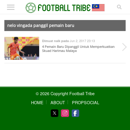
nelo vingada panggil pemain baru
Jun 2, 2017 23:13
Dimuat naik pada
4 Pemain Baru Dipanggil Untuk Memperkuatkan
Skuad Harimau Malaya
© 2026 Copyright Football Tribe
HOME
ABOUT
PROPSOCIAL