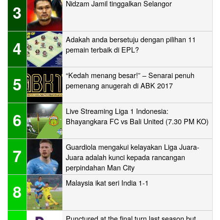
Nidzam Jamil tinggalkan Selangor
3
Adakah anda bersetuju dengan pilihan 11
4
pemain terbaik di EPL?
“Kedah menang besar!” – Senarai penuh
5
pemenang anugerah di ABK 2017
Live Streaming Liga 1 Indonesia:
6
Bhayangkara FC vs Bali United (7.30 PM KO)
Guardiola mengakui kelayakan Liga Juara-
7
Juara adalah kunci kepada rancangan
perpindahan Man City
Malaysia ikat seri India 1-1
8
Punctured at the final turn last season but