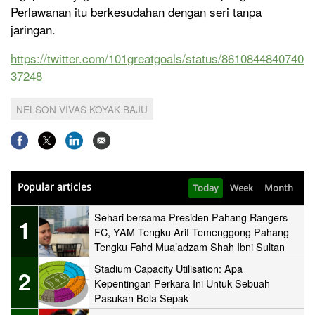
Perlawanan itu berkesudahan dengan seri tanpa
jaringan.
https://twitter.com/101greatgoals/status/8610844840740
37248
NELSON VIVAS KOYAK BAJU
Popular articles
Today
Week
Month
Sehari bersama Presiden Pahang Rangers
1
FC, YAM Tengku Arif Temenggong Pahang
Tengku Fahd Mua’adzam Shah Ibni Sultan
Haji Ahmad Shah
Stadium Capacity Utilisation: Apa
2
Kepentingan Perkara Ini Untuk Sebuah
Pasukan Bola Sepak