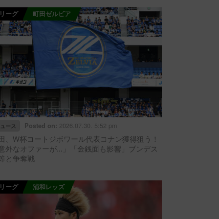
Jリーグ
町田ゼルビア
2026.07.30. 5:52 pm
Posted on:
ュース
田、W杯コートジボワール代表コナン獲得狙う！
意外なオファーが…」「金銭面も影響」ブンデス
等と争奪戦
Jリーグ
浦和レッズ