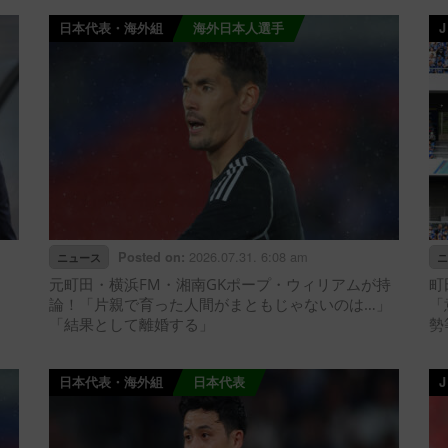
日本代表・海外組
海外日本人選手
2026.07.31. 6:08 am
Posted on:
ニュース
ニ
元町田・横浜FM・湘南GKポープ・ウィリアムが持
町
論！「片親で育った人間がまともじゃないのは…」
「
「結果として離婚する」
勢
日本代表・海外組
日本代表