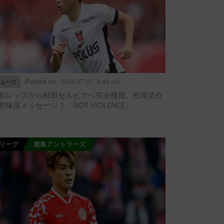
2026.07.25. 8:49 am
Posted on:
ュース
和レッズから町田ゼルビアへ完全移籍。松尾佑介
意味深メッセージ？「NOT VIOLENCE」
Jリーグ
鹿島アントラーズ