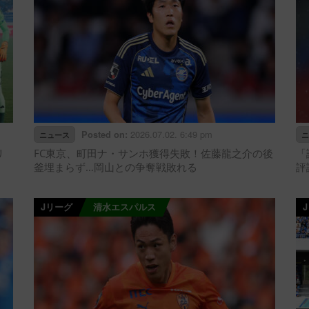
2026.07.02. 6:49 pm
Posted on:
ニュース
ニ
リ
FC東京、町田ナ・サンホ獲得失敗！佐藤龍之介の後
「
釜埋まらず…岡山との争奪戦敗れる
評
Jリーグ
清水エスパルス