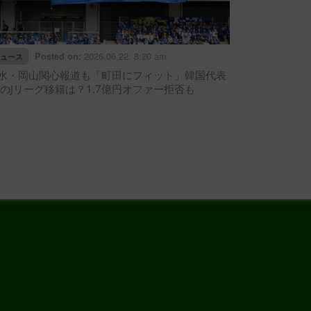
2026.06.22. 8:20 am
Posted on:
ュース
水・岡山関心報道も「町田にフィット」韓国代表
FのJリーグ移籍は？1.7億円オファー拒否も