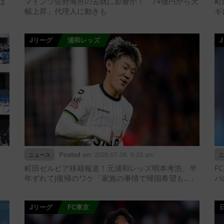
ば
マインツ佐野海舟の去就に影響か！「74億円から大
町
幅上昇」代理人に動きも
ギ
Jリーグ
浦和レッズ
2026.07.09. 6:23 am
Posted on:
ニュース
ニ
町田ゼルビア移籍報道！元浦和レッズ明本考浩、半
F
年ずれてJ復帰のワケ「家族の事情で帰国希望も…」
バ
Jリーグ
FC東京