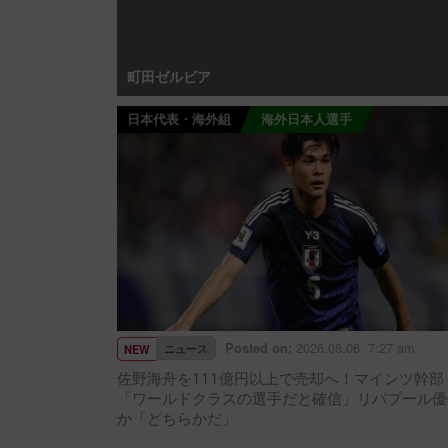
町田ゼルビア
日本代表・海外組
海外日本人選手
2026.08.06. 7:27 am
Posted on:
ニュース
NEW
佐野海舟を111億円以上で売却へ！マインツ幹部
「ワールドクラスの選手だと確信」リバプール優
か「どちらかだ」