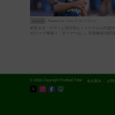
2026.06.28. 8:39 am
Posted on:
ニュース
町田ネタ・ラヴィと同代理人！イスラエル代表M
がJリーグ移籍？「オファーは…」市場価値3億円
© 2026 Copyright Football Tribe
会社案内
お問