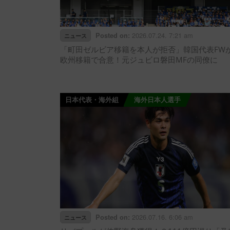
2026.07.24. 7:21 am
Posted on:
ニュース
「町田ゼルビア移籍を本人が拒否」韓国代表FW
欧州移籍で合意！元ジュビロ磐田MFの同僚に
日本代表・海外組
海外日本人選手
2026.07.16. 6:06 am
Posted on:
ニュース