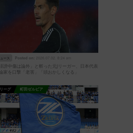
2026.07.02. 8:24 am
Posted on:
ュース
誹謗中傷は論外」と斬った元Jリーガー、日本代表
論家を口撃「老害」「頭おかしくなる」
Jリーグ
町田ゼルビア