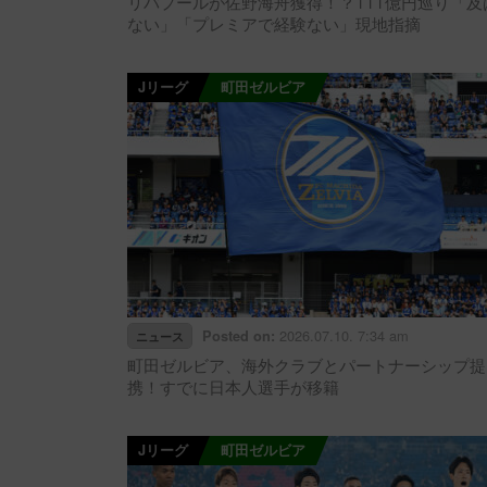
リバプールが佐野海舟獲得！？111億円巡り「及
ない」「プレミアで経験ない」現地指摘
Jリーグ
町田ゼルビア
2026.07.10. 7:34 am
Posted on:
ニュース
町田ゼルビア、海外クラブとパートナーシップ提
携！すでに日本人選手が移籍
Jリーグ
町田ゼルビア