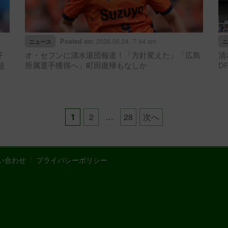
2026.06.24. 7:44 am
Posted on:
ニュース
ニ
F
オ・セフンに清水退団報道！「方針変えた」「広島
清
超
所属選手獲得へ」町田復帰もなしか
D
Posts
1
2
…
28
次へ
pagination
い合わせ
プライバシーポリシー