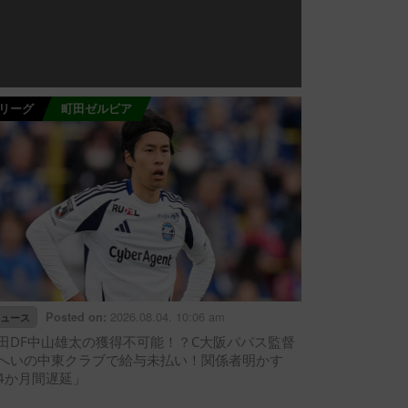
Jリーグ
町田ゼルビア
2026.08.04. 10:06 am
Posted on:
ュース
田DF中山雄太の獲得不可能！？C大阪パパス監督
へいの中東クラブで給与未払い！関係者明かす
4か月間遅延」