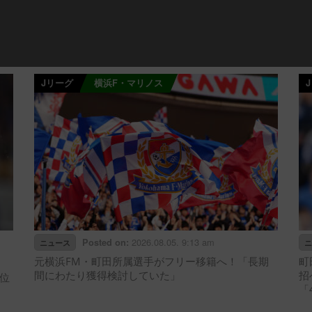
Jリーグ
横浜F・マリノス
2026.08.05. 9:13 am
Posted on:
ニュース
ニ
元横浜FM・町田所属選手がフリー移籍へ！「長期
町
間にわたり獲得検討していた」
招
位
「