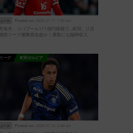
2026.07.17. 7:53 am
Posted on:
ュース
野海舟、リバプール111億円移籍で…町田、J1百
構想リーグ優勝賞金超か！鹿島にも臨時収入
Jリーグ
町田ゼルビア
2026.07.14. 6:49 am
Posted on:
ュース