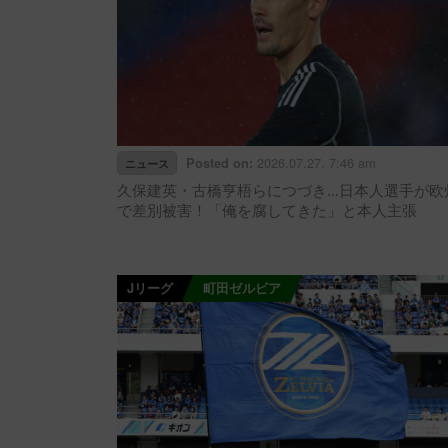
2026.07.27. 7:46 am
Posted on:
ニュース
久保建英・古橋亨梧らにつづき…日本人選手が欧
で差別被害！「俺を腐してきた」と本人主張
Jリーグ
町田ゼルビア