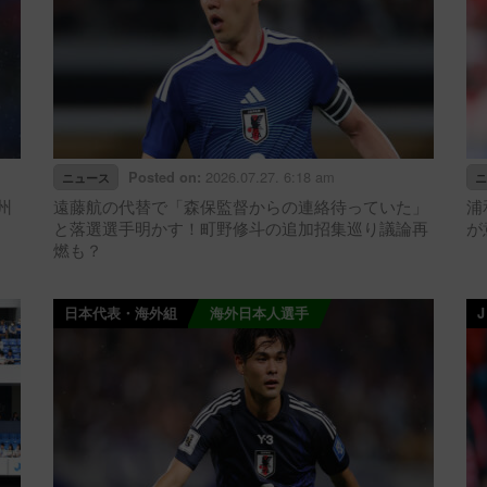
2026.07.27. 6:18 am
Posted on:
ニュース
ニ
州
遠藤航の代替で「森保監督からの連絡待っていた」
浦
と落選選手明かす！町野修斗の追加招集巡り議論再
が
燃も？
日本代表・海外組
海外日本人選手