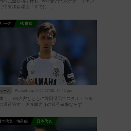
田へ完全移籍移行も…W杯豪州代表テテ・イェン
に中東移籍浮上「すでに…」
Jリーグ
FC東京
2026.07.05. 12:13 pm
Posted on:
ュース
C東京、RB大宮とともに磐田退団グスタボ・シル
の獲得逃す！佐藤龍之介の後釜確保ならず
日本代表・海外組
日本代表