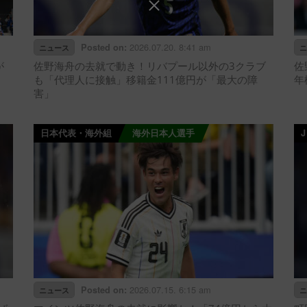
2026.07.20. 8:41 am
Posted on:
ニュース
ニ
が
佐野海舟の去就で動き！リバプール以外の3クラブ
佐
も「代理人に接触」移籍金111億円が「最大の障
年
害」
日本代表・海外組
海外日本人選手
2026.07.15. 6:15 am
Posted on:
ニュース
ニ