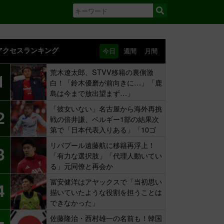
アクセスランキング
今日
週間
月間
荒木遼太郎、STVV移籍の裏側激
1
白！「鈴木優磨が前向きに…」「鹿
島は今まで放出望まず…」
「彼女いない」名古屋から海外再挑
2
戦の倍井謙、ベルギー1部の結果次
第で「日本代表入りある」「10ゴ
ール目標」
リバプール遠藤航に移籍再浮上！
3
「有力な選択肢」「代理人動いてい
る」元同僚と再会か
冨安健洋はアヤックスで「当初思い
4
描いていたような役割を担うことは
できなかった」
佐藤隆治・西村雄一の名前も！韓国