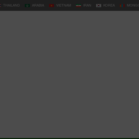
THAILAND
ARABIA
VIETNAM
IRAN
KOREA
MONGO