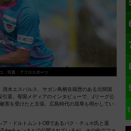
コ 写真：アフロスポーツ
清水エスパルス、サガン鳥栖在籍歴のある元韓国
現役引退。母国メディアのインタビューで、Jリーグ公
別被害を受けたと主張。広島時代の屈辱も明かしてい
1
ア・ドルトムントOBであるパク・チュホ氏と退
uTubeチャンネルで公開されているが、その中でファ