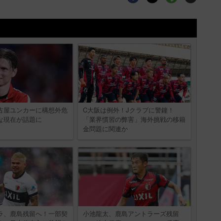
古屋ユンカーに構想外危
C大阪は例外！Jクラブに警鐘！
な現在が話題に
「業界慣習の弊害」海外挑戦の移籍
金問題に関連か
ラ、鹿島残留へ！一部契
小池龍太、鹿島アントラーズ残留