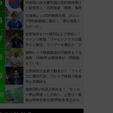
5
代表戦の担当審判員に性的接待受け
た疑惑浮上！元関係者「慣例」海外
報道
元浦和レッズDF橋岡大樹、ボルシ
6
アMG移籍後に激白！「居心地良く
なかった」
佐野海舟を111億円以上で売却へ！
7
マインツ幹部「ワールドクラスの選
手だと確信」リバプール優位か「ど
ちらかだ」
浦和レッズ移籍破談の可能性も？元
8
湘南・川崎DF山根視来が「問題抱
えている」
上田綺世の去就で動きが！「フェイ
9
エに獲得打診」プレミア移籍で板倉
滉と共闘説も
湘南OBが代理人辞める！「サッカ
0
ー界は間違った方向へ」と怒り！親
族はW杯日本代表DF鈴木淳之介の
同僚