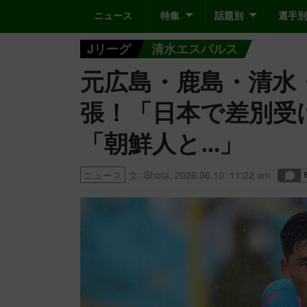
ニュース
特集
話題別
選手別
Jリーグ
清水エスパルス
元広島・鹿島・清水
張！「日本で差別受
「朝鮮人と…」
ニュース
文:
Shota
,
2026.06.10. 11:22 am