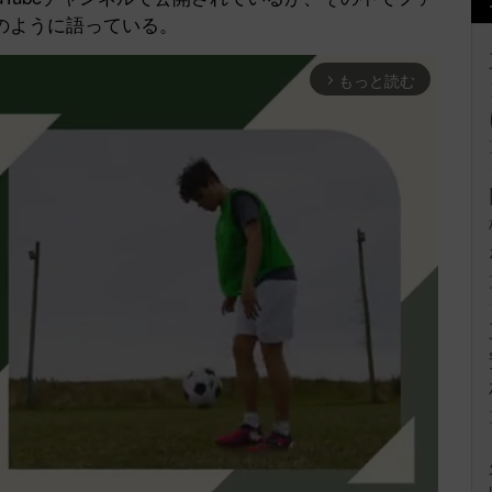
のように語っている。
もっと読む
arrow_forward_ios