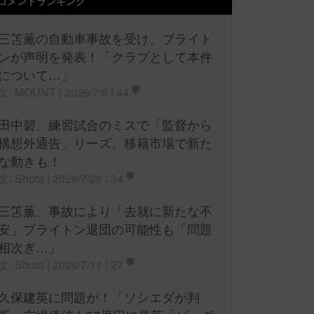
コメントランキング
三笘薫の自動車事故を受け、ブライト
ンが声明を発表！「クラブとして本件
について…」
文: MOUNT | 2026/7/9 |
44
田中碧、練習試合のミスで「監督から
構想外通告」リーズ、移籍市場で新た
な動きも！
文: Shota | 2026/7/28 |
34
三笘薫、事故により「去就に新たな不
安」ブライトン退団の可能性も「問題
相次ぎ…」
文: Shota | 2026/7/11 |
27
久保建英に問題が！「ソシエダが判