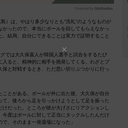
Powered by 
GliaStudios
広島）は、やはり多少なりとも“洗礼”のようなものが
Mute
なかったので、本当にボールを回してもらえなかっ
た。結局、自分にできることは実力で証明すること
グでは大久保嘉人が韓国人選手と試合をするたび
に入ると、精神的に相手を挑発してくる。わざとプ
久保と対戦するとき、ただ思い切りぶつかりに行っ
ことがある。ボールが外に出た後、大久保が自分
って、後ろから足を引っかけようとして足を振った
だけだった。ところが彼が大げさにリアクションし
、今度はボールに対して正当にタックルしたんだけ
ので、そのまま一発退場になった」