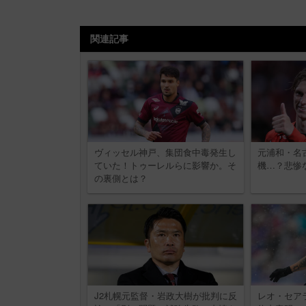
関連記事
ヴィッセル神戸、集団食中毒発生し
元浦和・名
ていた！トゥーレルらに影響か。そ
機…？悲惨
の裏側とは？
J2札幌元監督・岩政大樹が批判に反
レオ・セア