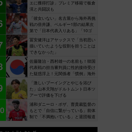
5
エに獲得打診」プレミア移籍で板倉
滉と共闘説も
「彼女いない」名古屋から海外再挑
6
戦の倍井謙、ベルギー1部の結果次
第で「日本代表入りある」「10ゴ
ール目標」
冨安健洋はアヤックスで「当初思い
7
描いていたような役割を担うことは
できなかった」
佐藤隆治・西村雄一の名前も！韓国
8
代表戦の担当審判員に性的接待受け
た疑惑浮上！元関係者「慣例」海外
報道
「激しいブーイングとやじを浴び
9
た」山本天翔がドルトムント日本ツ
アーで評価を下げる
浦和ダニーロ・ボザ、曺貴裁監督の
0
もとで「自信に繋がっている」前体
制で「不満抱いている」と退団報道
も…