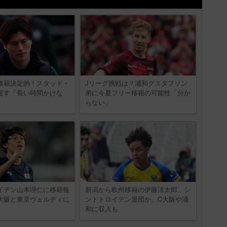
移籍決定的！スタッド・
Jリーグ挑戦は？浦和グスタフソン
促す「長い時間かけな
弟に今夏フリー移籍の可能性「分か
らない」
イデン山本理仁に移籍報
新潟から欧州移籍の伊藤涼太郎、シ
大阪と東京ヴェルディに
ントトロイデン退団か。C大阪や浦
和に収入も