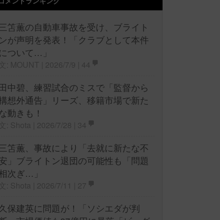
コメントランキング
三笘薫の自動車事故を受け、ブライト
ンが声明を発表！「クラブとして本件
について…」
文: MOUNT | 2026/7/9 |
44
田中碧、練習試合のミスで「監督から
構想外通告」リーズ、移籍市場で新た
な動きも！
文: Shota | 2026/7/28 |
34
三笘薫、事故により「去就に新たな不
安」ブライトン退団の可能性も「問題
相次ぎ…」
文: Shota | 2026/7/11 |
27
久保建英に問題が！「ソシエダが判