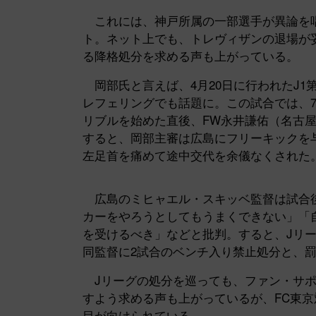
これには、神戸所属の一部選手が異論を唱
ト。ネット上でも、トレヴィザンの退場が
る降格処分を求める声も上がっている。
岡部氏と言えば、4月20日に行われたJ1第
レフェリングでも話題に。この試合では、7
リブルを始めた直後、FW永井謙佑（名古
すると、岡部主審は広島にフリーキックを
左足首を痛めて途中交代を余儀なくされた
広島のミヒャエル・スキッベ監督は試合後
カーをやろうとしてもうまくできない」「
を受けるべき」などと批判。すると、Jリ
同監督に2試合のベンチ入り禁止処分と、罰
Jリーグの処分を巡っても、ファン・サポ
すよう求める声も上がっているが、FC東
目が向けられている。