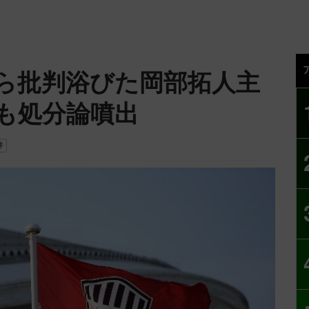
ら批判浴びた岡部拓人主
でも処分論噴出