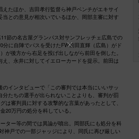
えたほか、吉田孝行監督ら神戸ベンチがエキサイ
Mute
妥当との意見が相次いでいるほか、岡部主審に対す
11節の
名古屋グランパス
対サンフレッチェ広島での
0分に自陣でパスを受けたFW前田直輝（広島）がド
屋）が後方から右足を投げ出しながら前田を倒した。
与え、永井に対してイエローカードを提示。前田は
。
のインタビューで「この審判では本当にいいサッ
自分たちの選手が出られないことよりも、審判が罰
ーグは審判員に対する攻撃的な言葉があったとして、
金20万円の処分を科している。
ーター等の間では異論が噴出。岡部氏にも処分を科
京対神戸での一部ジャッジにより、同氏に再び厳しい