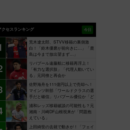
アクセスランキング
今日
荒木遼太郎、STVV移籍の裏側激
1
白！「鈴木優磨が前向きに…」「鹿
島は今まで放出望まず…」
リバプール遠藤航に移籍再浮上！
2
「有力な選択肢」「代理人動いてい
る」元同僚と再会か
佐野海舟を111億円以上で売却へ！
3
マインツ幹部「ワールドクラスの選
手だと確信」リバプール優位か「ど
ちらかだ」
浦和レッズ移籍破談の可能性も？元
4
湘南・川崎DF山根視来が「問題抱
えている」
上田綺世の去就で動きが！「フェイ