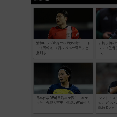
浦和レッズ出身の橋岡大樹にルート
古橋亨梧の
ン退団報道「3部レベルの選手」と
レンヌ監督
批判も
い」
日本代表DF町田浩樹が激白「辛か
シントトロ
った」代理人変更で移籍の可能性も
道。ガンバ
臨時収入か