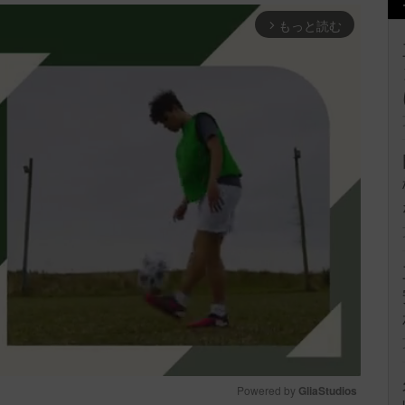
もっと読む
arrow_forward_ios
Powered by 
GliaStudios