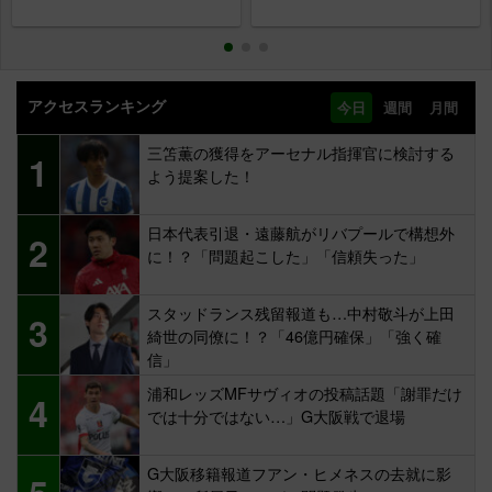
アクセスランキング
今日
週間
月間
三笘薫の獲得をアーセナル指揮官に検討する
1
よう提案した！
日本代表引退・遠藤航がリバプールで構想外
2
に！？「問題起こした」「信頼失った」
スタッドランス残留報道も…中村敬斗が上田
3
綺世の同僚に！？「46億円確保」「強く確
信」
浦和レッズMFサヴィオの投稿話題「謝罪だけ
4
では十分ではない…」G大阪戦で退場
G大阪移籍報道フアン・ヒメネスの去就に影