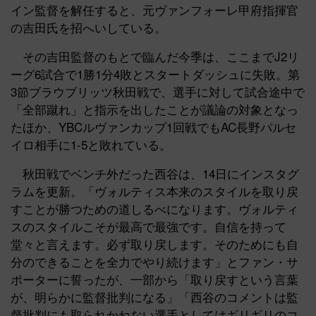
イン監督を解任すると、元ヴァンフォーレ甲府指揮官
の吉田氏を招へいしている。
その吉田監督のもとで臨んだ今季は、ここまでJ2リ
ーグ6試合で1勝1分4敗とスタートダッシュに失敗。第
3節ブラウブリッツ秋田戦で、選手に対して試合途中で
「全部蹴れ」と指示を出したことが議論の対象となっ
たほか、YBCルヴァンカップ1回戦でもAC長野パルセ
イロ相手に1-5と敗れている。
秋田戦でベンチ外だった西谷は、14日にインスタグ
ラムを更新。「ヴォルティス本来のスタイルを取り戻
すことが勝つための道しるべになります。ヴォルティ
スのスタイルこそが最高で最強です。自信を持って
堂々と言えます。必ず取り戻します。そのためにも自
分のできることを全力でやり続けます」とファン・サ
ポーターに誓ったが、一部から「取り戻すという言葉
が、明らかに監督批判になる」「西谷のコメントは監
督批判にも取られかねない選手としてはギリギリのコ