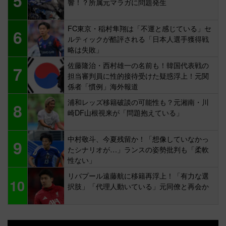
5
響！？所属元マラガに問題発生
FC東京・稲村隼翔は「不運と感じている」セ
6
ルティックが酷評される「日本人選手獲得戦
略は失敗」
佐藤隆治・西村雄一の名前も！韓国代表戦の
7
担当審判員に性的接待受けた疑惑浮上！元関
係者「慣例」海外報道
浦和レッズ移籍破談の可能性も？元湘南・川
8
崎DF山根視来が「問題抱えている」
中村敬斗、今夏残留か！「想像していなかっ
9
たシナリオが…」ランスの姿勢批判も「柔軟
性ない」
リバプール遠藤航に移籍再浮上！「有力な選
10
択肢」「代理人動いている」元同僚と再会か