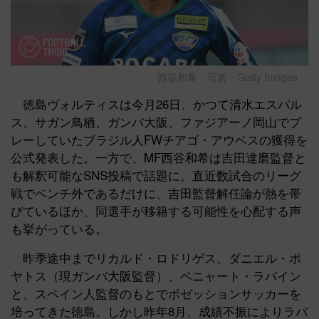
西谷和希 写真：Getty Images
徳島ヴォルティスは今月26日、かつて清水エスパル
ス、サガン鳥栖、ガンバ大阪、ファジアーノ岡山でプ
レーしていたブラジル人FWチアゴ・アウベスの獲得を
公式発表した。一方で、MF西谷和希は吉田達磨監督と
も解釈可能なSNS投稿で話題に。直近数試合のリーグ
戦でベンチ外であるだけに、吉田監督解任論が熱を帯
びているほか、同選手が移籍する可能性を心配する声
も挙がっている。
昨季途中までリカルド・ロドリゲス、ダニエル・ポ
ヤトス（現ガンバ大阪監督）、ベニャート・ラバイン
と、スペイン人監督のもとでポゼッションサッカーを
培ってきた徳島。しかし昨年8月、成績不振によりラバ