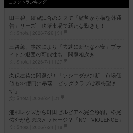
コメントランキング
田中碧、練習試合のミスで「監督から構想外通
告」リーズ、移籍市場で新たな動きも！
文: Shota | 2026/7/28 |
34
三笘薫、事故により「去就に新たな不安」ブラ
イトン退団の可能性も「問題相次ぎ…」
文: Shota | 2026/7/11 |
27
久保建英に問題が！「ソシエダが判断」市場価
値も37億円に暴落「ビッグクラブは獲得望ま
ず」
文: Shota | 2026/8/4 |
21
浦和レッズから町田ゼルビアへ完全移籍。松尾
佑介が意味深メッセージ？「NOT VIOLENCE」
文: Shota | 2026/7/24 |
18