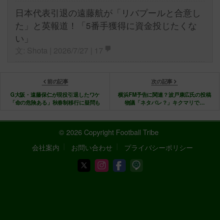
日本代表引退の遠藤航が「リバプールと合意し
た」と英報道！「5番手獲得に資金投じたくな
い」
文: Shota | 2026/7/27 |
17
前の記事
次の記事
G大阪・遠藤保仁が現役引退したワケ
横浜FM予告に関連？波戸康広氏の投稿
「命の危険ある」秋春制移行に疑問も
物議「ネタバレ？」キクマリで…
© 2026 Copyright Football Tribe
会社案内
お問い合わせ
プライバシーポリシー