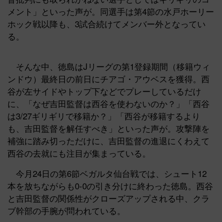
メント」といった声が。同選手は第4節の水戸ホーリー
ホック戦以降も、3試合続けてメンバー外となってい
る。
そんな中、徳島はJリーグの第1登録期間（移籍ウィ
ンドウ）最終日の前日にチアゴ・アウベスを獲得。西
谷が左サイドやトップ下などでプレーしているだけ
に、「なぜ吉田監督は西谷を使わないのか？」「西谷
は3/27ギリギリで移籍か？」「西谷が移籍するより
も、吉田監督を解任すべき」といった声が。攻撃陣を
補強に踏み切っただけに、吉田監督の進退にくわえて
西谷の去就にも注目が集まっている。
今月24日の第6節ベガルタ仙台戦では、シュート12
本を放ちながらも0-0の引き分けに終わった徳島。西谷
と吉田監督の関係性がクローズアップされる中、クラ
ブ幹部の手腕が問われている。