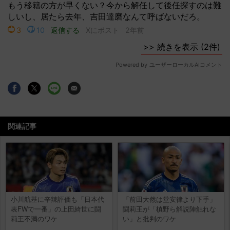
関連記事
小川航基に辛辣評価も「日本代
「前田大然は堂安律より下手」
表FWで一番」の上田綺世に闘
闘莉王が「槙野ら解説陣触れな
莉王不満のワケ
い」と批判のワケ