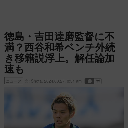
徳島・吉田達磨監督に不
満？西谷和希ベンチ外続
き移籍説浮上。解任論加
速も
ニュース
文:
Shota
,
2024.03.27. 8:31 am