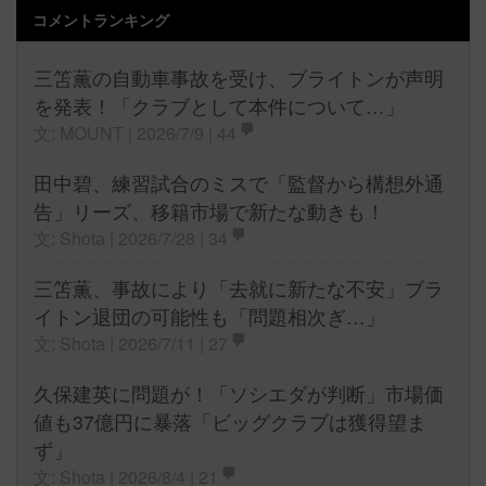
コメントランキング
三笘薫の自動車事故を受け、ブライトンが声明
を発表！「クラブとして本件について…」
文: MOUNT | 2026/7/9 |
44
田中碧、練習試合のミスで「監督から構想外通
告」リーズ、移籍市場で新たな動きも！
文: Shota | 2026/7/28 |
34
三笘薫、事故により「去就に新たな不安」ブラ
イトン退団の可能性も「問題相次ぎ…」
文: Shota | 2026/7/11 |
27
久保建英に問題が！「ソシエダが判断」市場価
値も37億円に暴落「ビッグクラブは獲得望ま
ず」
文: Shota | 2026/8/4 |
21