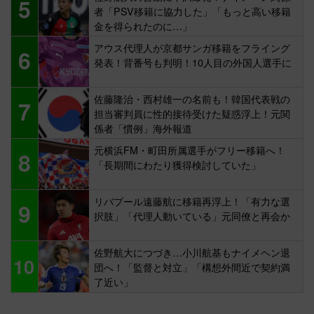
5
者「PSV移籍に協力した」「もっと高い移籍
金を得られたのに…」
アウス代理人が京都サンガ移籍をフライング
6
発表！背番号も判明！10人目の外国人選手に
佐藤隆治・西村雄一の名前も！韓国代表戦の
7
担当審判員に性的接待受けた疑惑浮上！元関
係者「慣例」海外報道
元横浜FM・町田所属選手がフリー移籍へ！
8
「長期間にわたり獲得検討していた」
リバプール遠藤航に移籍再浮上！「有力な選
9
択肢」「代理人動いている」元同僚と再会か
佐野航大につづき…小川航基もナイメヘン退
10
団へ！「監督と対立」「構想外間近で契約満
了近い」