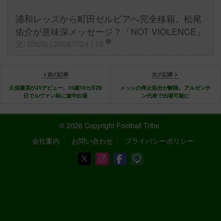
浦和レッズから町田ゼルビアへ完全移籍。松尾
佑介が意味深メッセージ？「NOT VIOLENCE」
文: Shota | 2026/7/24 |
18
前の記事
次の記事
久保建英がJ1デビュー。15歳10カ月29
メッシの停止処分が解除。アルゼンチ
日でルヴァン杯に途中出場
ン代表で出場可能に
© 2026 Copyright Football Tribe
会社案内
お問い合わせ
プライバシーポリシー