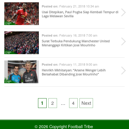
February 21, 2018 10:34 am
Posted on:
Usai Ditepikan, Paul Pogba Siap Kembali Tempur di
Laga Melawan Sevilla
February 16, 2018 7:00 am
Posted on:
Surat Terbuka Pendukung Manchester United
Menanggapi Kritikan Jose Mourinho
February 11, 2018 9:00 am
Posted on:
Henrikh Mkhitaryan: “Arsene Wenger Lebih
Bersahabat Dibanding Jose Mourinho”
Posts
1
2
…
4
Next
pagination
© 2026 Copyright Football Tribe