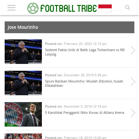
Jose Mourinho
February 20, 2020 12:13 pm
Posted on:
Sederet Fakta Unik di Balik Laga Tottenham vs RB
Leipzig
December 29, 2019 5:38 pm
Posted on:
Spurs Racikan Mourinho: Mudah Dibobol, Susah
Dikalahkan
November 5, 2019 12:18 pm
Posted on:
5 Kandidat Pengganti Niko Kovac di Allianz Arena
February 18, 2019 10:20 am
Posted on: