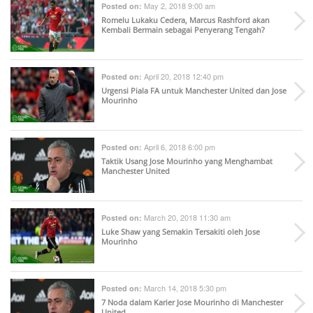
May 2, 2018 9:00 am
Posted on:
Romelu Lukaku Cedera, Marcus Rashford akan
Kembali Bermain sebagai Penyerang Tengah?
April 20, 2018 12:40 pm
Posted on:
Urgensi Piala FA untuk Manchester United dan Jose
Mourinho
April 6, 2018 6:00 pm
Posted on:
Taktik Usang Jose Mourinho yang Menghambat
Manchester United
March 20, 2018 11:30 am
Posted on:
Luke Shaw yang Semakin Tersakiti oleh Jose
Mourinho
March 14, 2018 5:30 pm
Posted on:
7 Noda dalam Karier Jose Mourinho di Manchester
United