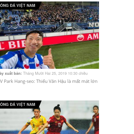
ÓNG ĐÁ VIỆT NAM
Tháng Mười Hai 25, 2019 10:30 chiều
ày xuất bản:
V Park Hang-seo: Thiếu Văn Hậu là mất mát lớn
ÓNG ĐÁ VIỆT NAM