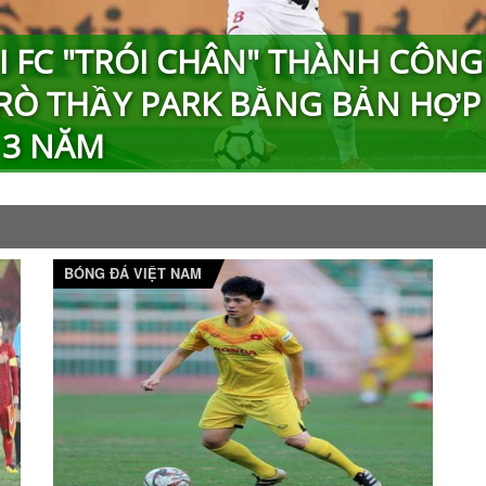
I FC "TRÓI CHÂN" THÀNH CÔNG
RÒ THẦY PARK BẰNG BẢN HỢP
3 NĂM
BÓNG ĐÁ VIỆT NAM