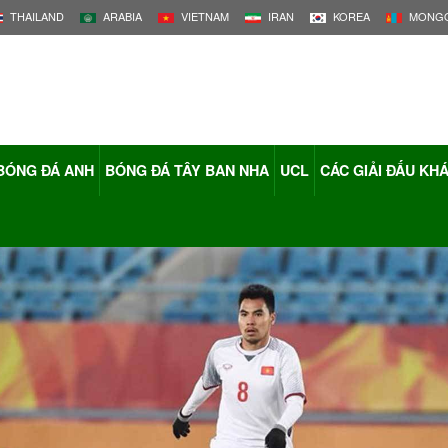
THAILAND
ARABIA
VIETNAM
IRAN
KOREA
MONGO
BÓNG ĐÁ ANH
BÓNG ĐÁ TÂY BAN NHA
UCL
CÁC GIẢI ĐẤU KH