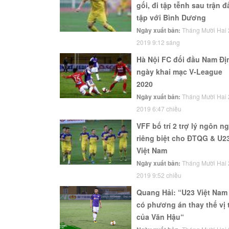
gối, đi tập tễnh sau trận đ
tập với Bình Dương
Ngày xuất bản:
Tháng Mười Hai 
2019 9:12 sáng
Hà Nội FC đối đầu Nam Đị
ngày khai mạc V-League
2020
Ngày xuất bản:
Tháng Mười Hai 
2019 6:47 chiều
VFF bố trí 2 trợ lý ngôn n
riêng biệt cho ĐTQG & U2
Việt Nam
Ngày xuất bản:
Tháng Mười Hai 
2019 9:52 chiều
Quang Hải: “U23 Việt Nam
có phương án thay thế vị t
của Văn Hậu“