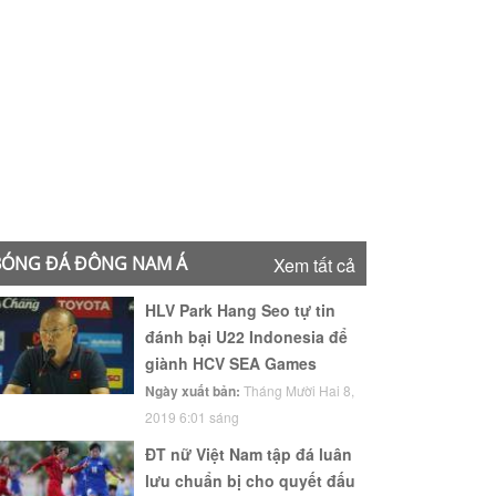
BÓNG ĐÁ ĐÔNG NAM Á
Xem tất cả
HLV Park Hang Seo tự tin
đánh bại U22 Indonesia để
giành HCV SEA Games
Ngày xuất bản:
Tháng Mười Hai 8,
2019 6:01 sáng
ĐT nữ Việt Nam tập đá luân
lưu chuẩn bị cho quyết đấu