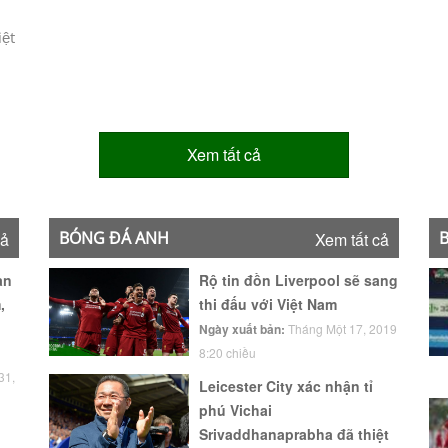
iệt
Xem tất cả
BÓNG ĐÁ ANH
cả
Xem tất cả
àn
Rộ tin đồn Liverpool sẽ sang
,
thi đấu với Việt Nam
Ngày xuất bản:
Tháng Một 17, 2019
8:20 chiều
31,
Leicester City xác nhận tỉ
phú Vichai
Srivaddhanaprabha đã thiệt