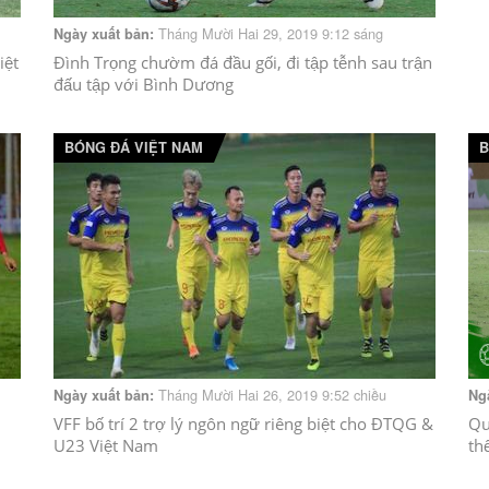
Tháng Mười Hai 29, 2019 9:12 sáng
Ngày xuất bản:
iệt
Đình Trọng chườm đá đầu gối, đi tập tễnh sau trận
đấu tập với Bình Dương
BÓNG ĐÁ VIỆT NAM
B
Tháng Mười Hai 26, 2019 9:52 chiều
Ngày xuất bản:
Ng
VFF bố trí 2 trợ lý ngôn ngữ riêng biệt cho ĐTQG &
Qu
U23 Việt Nam
th