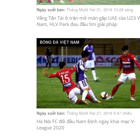
Tháng Mười Hai 31, 2019 10:28 sáng
Ngày xuất bản:
Vắng Tấn Tài ở trận mở màn gặp UAE của U23 V
Nam, HLV Park đau đầu tìm giải pháp
BÓNG ĐÁ VIỆT NAM
Tháng Mười Hai 27, 2019 6:47 chiều
Ngày xuất bản:
Hà Nội FC đối đầu Nam Định ngày khai mạc V-
League 2020