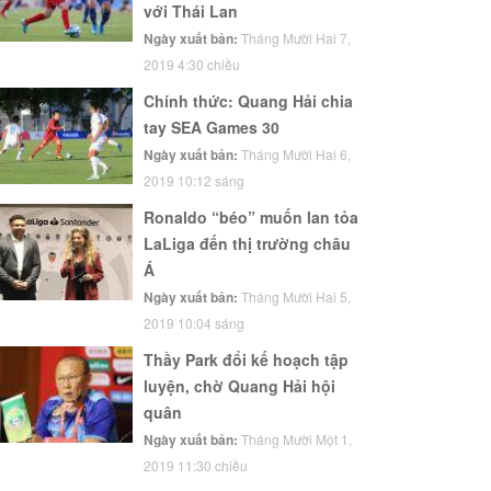
với Thái Lan
Ngày xuất bản:
Tháng Mười Hai 7,
2019 4:30 chiều
Chính thức: Quang Hải chia
tay SEA Games 30
Ngày xuất bản:
Tháng Mười Hai 6,
2019 10:12 sáng
Ronaldo “béo” muốn lan tỏa
LaLiga đến thị trường châu
Á
Ngày xuất bản:
Tháng Mười Hai 5,
2019 10:04 sáng
Thầy Park đổi kế hoạch tập
luyện, chờ Quang Hải hội
quân
Ngày xuất bản:
Tháng Mười Một 1,
2019 11:30 chiều