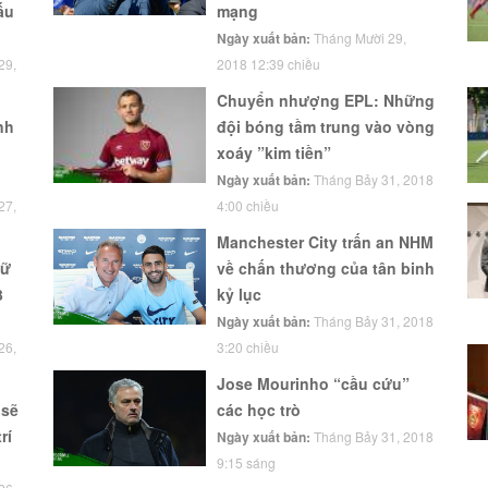
ấu
mạng
Ngày xuất bản:
Tháng Mười 29,
29,
2018 12:39 chiều
Chuyển nhượng EPL: Những
nh
đội bóng tầm trung vào vòng
xoáy ”kim tiền”
Ngày xuất bản:
Tháng Bảy 31, 2018
27,
4:00 chiều
Manchester City trấn an NHM
gữ
về chấn thương của tân binh
3
kỷ lục
Ngày xuất bản:
Tháng Bảy 31, 2018
26,
3:20 chiều
Jose Mourinho “cầu cứu”
 sẽ
các học trò
rí
Ngày xuất bản:
Tháng Bảy 31, 2018
9:15 sáng