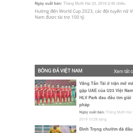
Tháng Mười Hai 23, 2019 2:45 chiều
Ngày xuất bản:
Hướng đến World Cup 2023, các đội tuyển nữ V
Nam được tài trợ 100 tỷ
BÓNG ĐÁ VIỆT NAM
Xem tất 
Vắng Tấn Tài ở trận mở m
gặp UAE của U23 Việt Nam
HLV Park đau đầu tìm giải
pháp
Ngày xuất bản:
Tháng Mười Hai 
2019 10:28 sáng
Đình Trọng chườm đá đầu