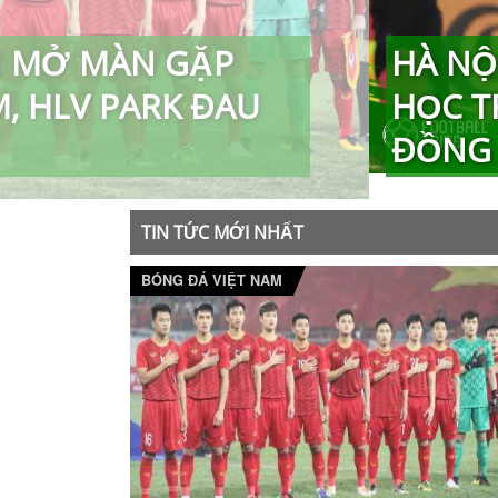
N MỞ MÀN GẶP
HÀ NỘ
M, HLV PARK ĐAU
HỌC T
ĐỒNG 
TIN TỨC MỚI NHẤT
BÓNG ĐÁ VIỆT NAM