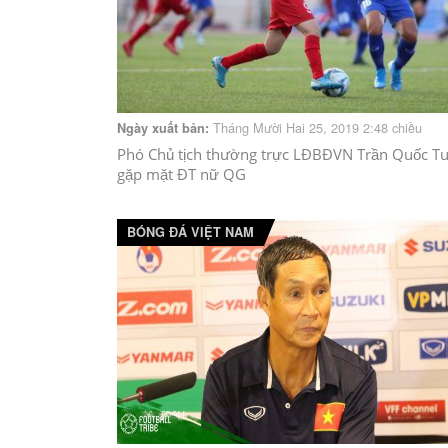
Tháng Mười Hai 25, 2019 2:48 chiều
Ngày xuất bản:
Phó Chủ tịch thường trực LĐBĐVN Trần Quốc T
gặp mặt ĐT nữ QG
BÓNG ĐÁ VIỆT NAM