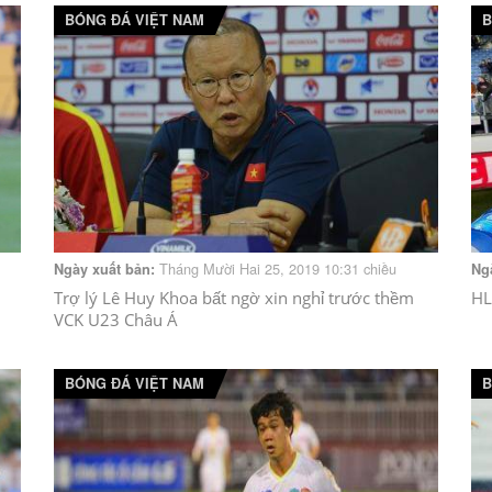
BÓNG ĐÁ VIỆT NAM
B
Tháng Mười Hai 25, 2019 10:31 chiều
Ngày xuất bản:
Ng
Trợ lý Lê Huy Khoa bất ngờ xin nghỉ trước thềm
HL
VCK U23 Châu Á
BÓNG ĐÁ VIỆT NAM
B