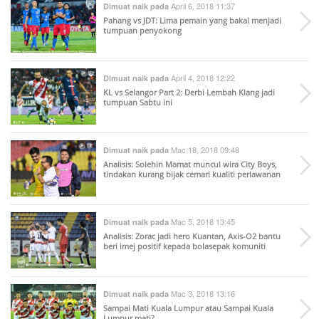
April 6, 2018 11:37
Dimuat naik pada
Pahang vs JDT: Lima pemain yang bakal menjadi
tumpuan penyokong
April 4, 2018 12:22
Dimuat naik pada
KL vs Selangor Part 2: Derbi Lembah Klang jadi
tumpuan Sabtu ini
Mac 18, 2018 09:48
Dimuat naik pada
Analisis: Solehin Mamat muncul wira City Boys,
tindakan kurang bijak cemari kualiti perlawanan
Mac 5, 2018 13:45
Dimuat naik pada
Analisis: Zorac jadi hero Kuantan, Axis-O2 bantu
beri imej positif kepada bolasepak komuniti
Mac 3, 2018 13:16
Dimuat naik pada
Sampai Mati Kuala Lumpur atau Sampai Kuala
Lumpur mati?