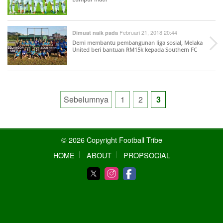
Februari 21, 2018 20:44
Dimuat naik pada
Demi membantu pembangunan liga sosial, Melaka
United beri bantuan RM15k kepada Southern FC
Posts
Sebelumnya
1
2
3
pagination
© 2026 Copyright Football Tribe
HOME
ABOUT
PROPSOCIAL